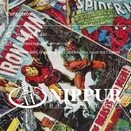
Contactos
+595 973 610 480
revisterianippur@hotmail.com
Av. San Blás, Shopping Zuni, planta baja, local 102 Ciudad
del Este