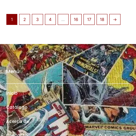
1
2
3
4
…
16
17
18
→
Menú
Inicio
Catálogo
Acerca de
Contacto