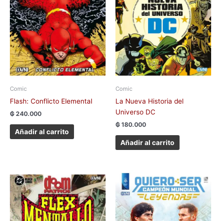
Comic
Comic
Flash: Conflicto Elemental
La Nueva Historia del
Universo DC
₲
240.000
₲
180.000
Añadir al carrito
Añadir al carrito