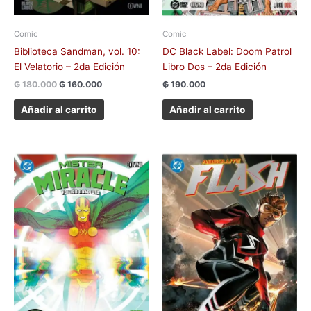
Comic
Comic
Biblioteca Sandman, vol. 10:
DC Black Label: Doom Patrol
El Velatorio – 2da Edición
Libro Dos – 2da Edición
₲
180.000
₲
160.000
₲
190.000
Añadir al carrito
Añadir al carrito