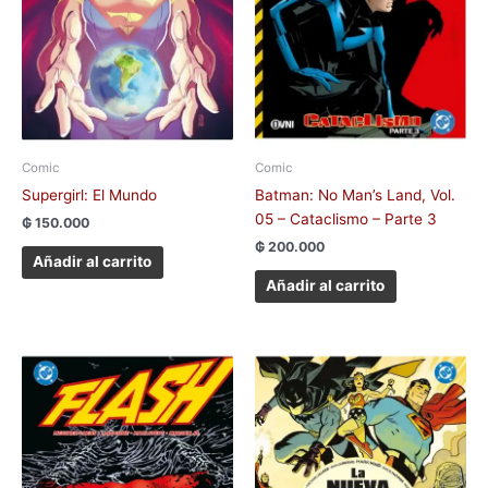
Comic
Comic
Supergirl: El Mundo
Batman: No Man’s Land, Vol.
05 – Cataclismo – Parte 3
₲
150.000
₲
200.000
Añadir al carrito
Añadir al carrito