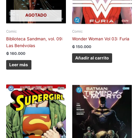
AGOTADO
Comic
Comic
Biblioteca Sandman, vol. 09:
Wonder Woman Vol 03: Furia
Las Benévolas
₲
150.000
₲
160.000
Añadir al carrito
Leer más