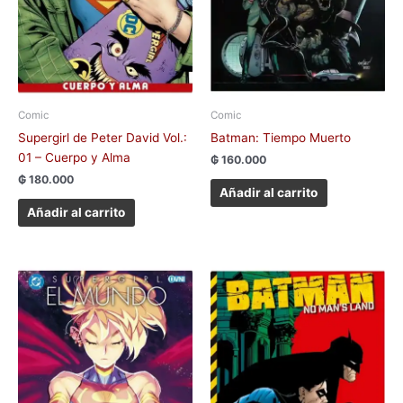
Comic
Comic
Supergirl de Peter David Vol.:
Batman: Tiempo Muerto
01 – Cuerpo y Alma
₲
160.000
₲
180.000
Añadir al carrito
Añadir al carrito