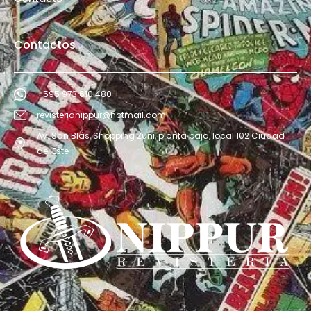
Contactos
+595 973 610 480
revisterianippur@hotmail.com
Av. San Blás, Shopping Zuni, planta baja, local 102 Ciudad
del Este