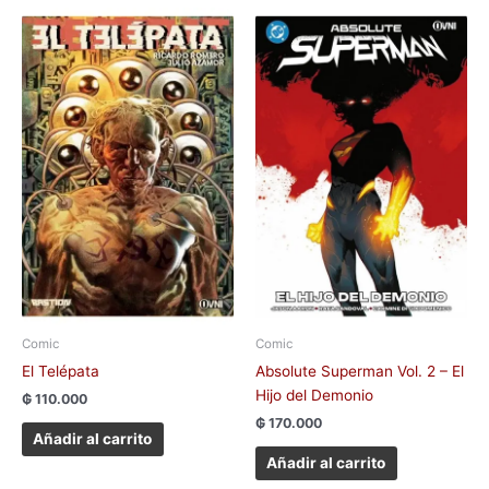
Comic
Comic
El Telépata
Absolute Superman Vol. 2 – El
Hijo del Demonio
₲
110.000
₲
170.000
Añadir al carrito
Añadir al carrito