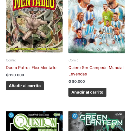
Comic
Comic
Doom Patrol: Flex Mentallo
Quiero Ser Campeón Mundial:
Leyendas
₲
120.000
₲
80.000
Añadir al carrito
Añadir al carrito