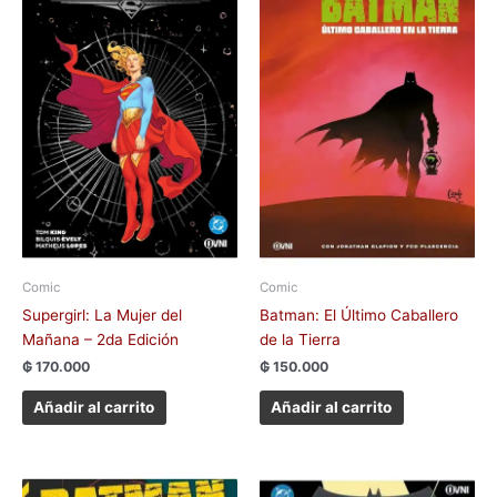
Comic
Comic
Supergirl: La Mujer del
Batman: El Último Caballero
Mañana – 2da Edición
de la Tierra
₲
170.000
₲
150.000
Añadir al carrito
Añadir al carrito