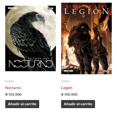
Comic
Comic
Nocturno
Legión
₲
120.000
₲
100.000
Añadir al carrito
Añadir al carrito