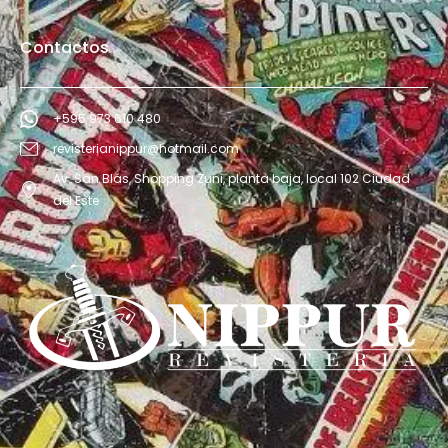
Contactos
+595 973 610 480
revisterianippur@hotmail.com
Av. San Blás, Shopping Zuni, planta baja, local 102 Ciudad
del Este