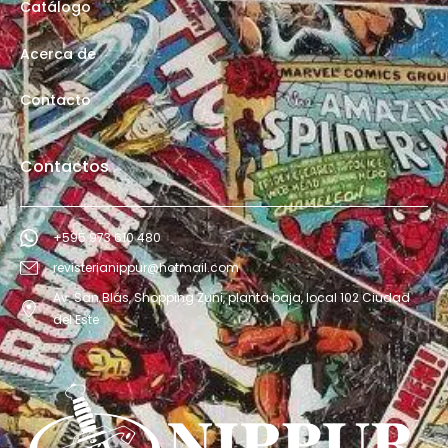
Catálogo
Acerca de
Contacto
Contactos
+595 973 610 480
revisterianippur@hotmail.com
Av. San Blás, Shopping Zuni, planta baja, local 102 Ciudad
del Este