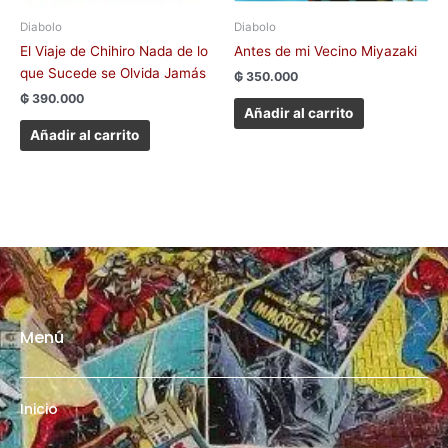
Diabolo
Diabolo
El Viaje de Chihiro Nada de lo
Antes de mi Vecino Miyazaki
que Sucede se Olvida Jamás
₲
350.000
₲
390.000
Añadir al carrito
Añadir al carrito
Menú
Inicio