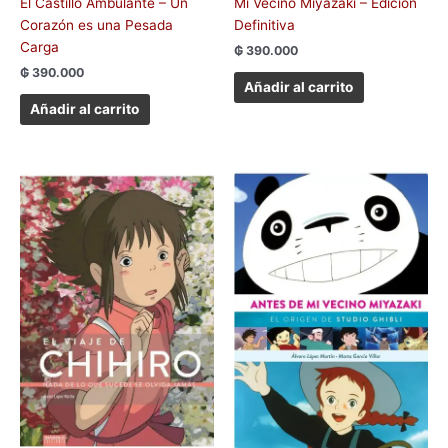
El Castillo Ambulante – Un
Mi Vecino Miyazaki – Edición
Corazón es una Pesada
Definitiva
Carga
₲
390.000
₲
390.000
Añadir al carrito
Añadir al carrito