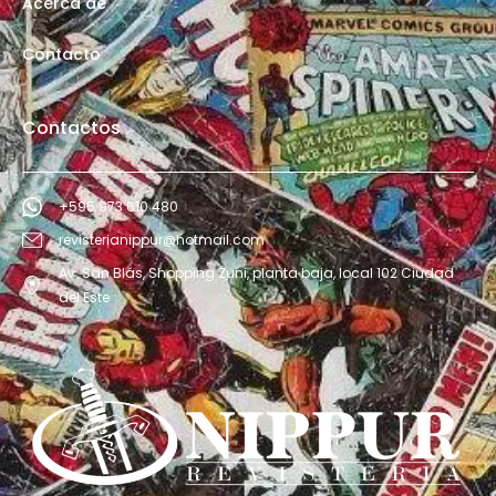
Acerca de
Contacto
Contactos
+595 973 610 480
revisterianippur@hotmail.com
Av. San Blás, Shopping Zuni, planta baja, local 102 Ciudad
del Este