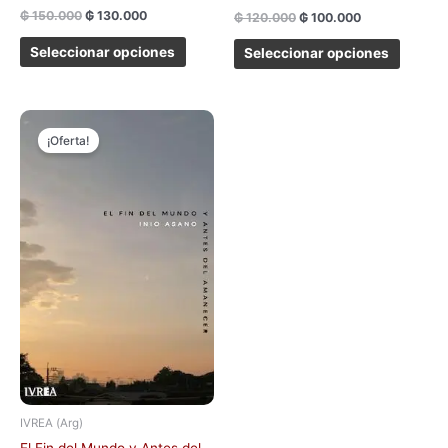
₲
150.000
₲
130.000
₲
120.000
₲
100.000
Seleccionar opciones
Seleccionar opciones
El
El
precio
precio
¡Oferta!
original
actual
era:
es:
₲ 140.000.
₲ 130.000.
IVREA (Arg)