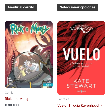
Añadir al carrito
Seleccionar opciones
Este
producto
tiene
múltiples
variantes.
Las
opciones
se
pueden
elegir
en
la
página
Comic
de
Rick and Morty
producto
Fantasía
₲
80.000
Vuelo (Trilogia Ravenhood I)