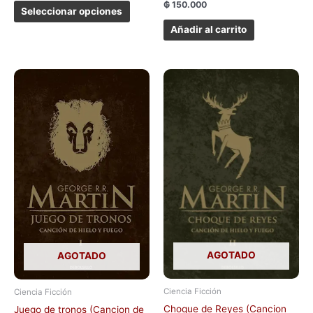
₲
150.000
Seleccionar opciones
Añadir al carrito
AGOTADO
AGOTADO
Ciencia Ficción
Ciencia Ficción
Choque de Reyes (Cancion
Juego de tronos (Cancion de