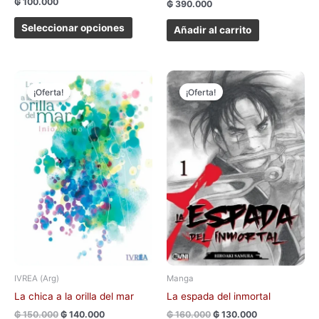
₲
100.000
₲
390.000
Seleccionar opciones
Añadir al carrito
El
El
El
El
Este
precio
precio
precio
precio
¡Oferta!
¡Oferta!
produc
original
actual
original
actual
tiene
era:
es:
era:
es:
₲ 150.000.
₲ 140.000.
₲ 160.000.
₲ 130.000.
múltipl
variant
Las
opcion
se
pueden
elegir
en
la
página
IVREA (Arg)
Manga
de
La chica a la orilla del mar
La espada del inmortal
produc
₲
150.000
₲
140.000
₲
160.000
₲
130.000