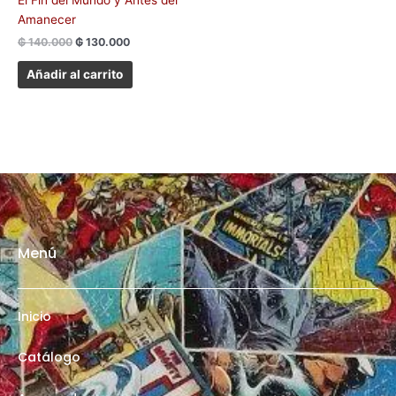
El Fin del Mundo y Antes del
Amanecer
₲
140.000
₲
130.000
Añadir al carrito
Menú
Inicio
Catálogo