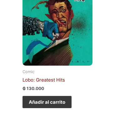
Comic
Lobo: Greatest Hits
₲
130.000
Añadir al carrito