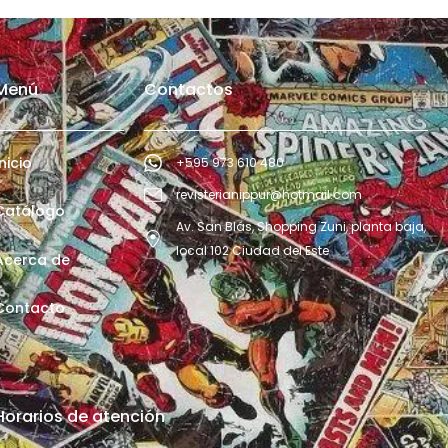
Menú
Contactos
Inicio
+595 973 610 480
revisterianippur@hotmail.com
Catálogo
Av. San Blás, Shopping Zuni, planta baja,
local 102 Ciudad del Este
Acerca de
Contacto
Horarios de atención