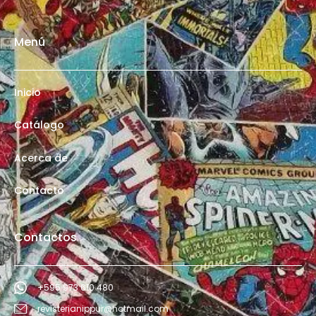
Menú
Inicio
Catálogo
Acerca de
Contacto
Contactos
+595 973 610 480
revisterianippur@hotmail.com