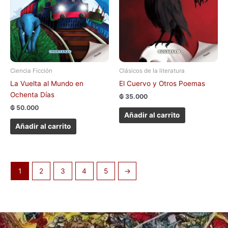
Ciencia Ficción
Clásicos de la literatura
La Vuelta al Mundo en
El Cuervo y Otros Poemas
Ochenta Días
₲
35.000
₲
50.000
Añadir al carrito
Añadir al carrito
1
2
3
4
5
→