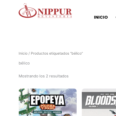
Ordenado
Ir
por
al
los
últimos
contenido
INICIO
Inicio
/ Productos etiquetados “bélico”
bélico
Mostrando los 2 resultados