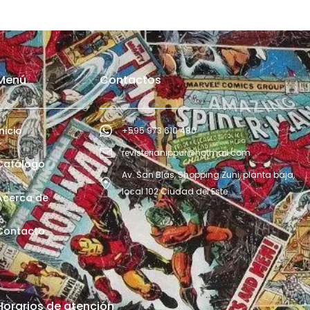
Menú
Contactos
Inicio
+595 973 610 480
revisterianippur@hotmail.com
Catálogo
Av. San Blás, Shopping Zuni, planta baja,
local 102 Ciudad del Este
Acerca de
Contacto
Horarios de atención