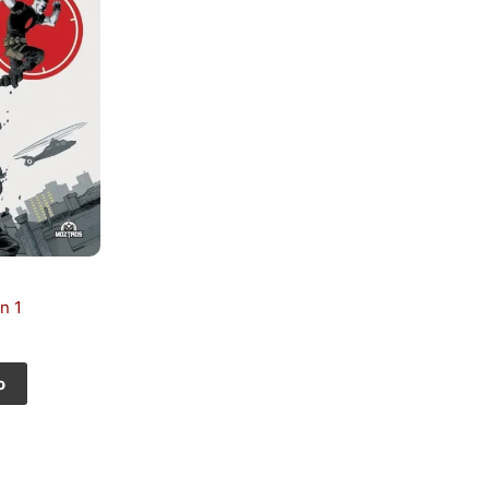
n 1
o