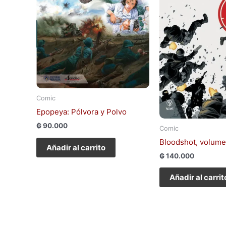
Comic
Epopeya: Pólvora y Polvo
₲
90.000
Comic
Bloodshot, volume
Añadir al carrito
₲
140.000
Añadir al carrit