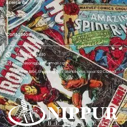
Acerca de
Contacto
Contactos
+595 973 610 480
revisterianippur@hotmail.com
Av. San Blás, Shopping Zuni, planta baja, local 102 Ciudad
del Este