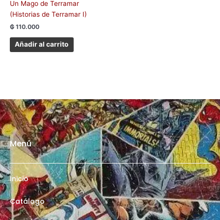
Un Mago de Terramar
(Historias de Terramar I)
₲
110.000
Añadir al carrito
Menú
Inicio
Catálogo