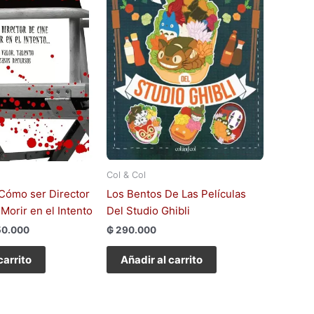
Col & Col
 Cómo ser Director
Los Bentos De Las Películas
Morir en el Intento
Del Studio Ghibli
0.000
₲
290.000
carrito
Añadir al carrito