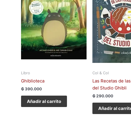
Libro
Col & Col
Ghiblioteca
Las Recetas de las
del Studio Ghibli
₲
390.000
₲
290.000
Añadir al carrito
Añadir al carrit