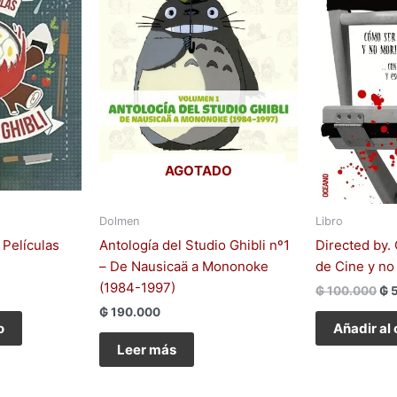
AGOTADO
Dolmen
Libro
 Películas
Antología del Studio Ghibli nº1
Directed by.
– De Nausicaä a Mononoke
de Cine y no 
(1984-1997)
₲
100.000
₲
5
₲
190.000
o
Añadir al 
Leer más