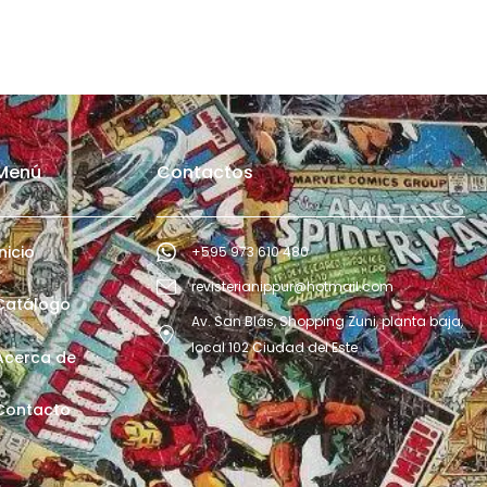
Menú
Contactos
Inicio
+595 973 610 480
revisterianippur@hotmail.com
Catálogo
Av. San Blás, Shopping Zuni, planta baja,
local 102 Ciudad del Este
Acerca de
Contacto