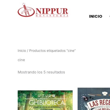
Ordenado
Ir
por
al
los
últimos
contenido
INICIO
Inicio
/ Productos etiquetados “cine”
cine
Mostrando los 5 resultados