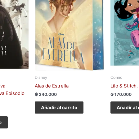
Disney
Comic
eva
Alas de Estrella
Lilo & Stitch
va Episodio
₲
240.000
₲
170.000
Añadir al carrito
Añadir al 
o