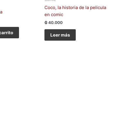
Coco, la historia de la pelicula
ga
en comic
₲
40.000
carrito
Leer más