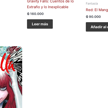
Gravity Falls: Cuentos de lo
Fantasía
Extraño y lo Inexplicable
Red: El Man
₲
160.000
₲
90.000
Leer más
Añadir al 