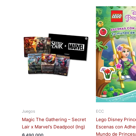
Juegos
ECC
Magic The Gathering – Secret
Lego Disney Princ
Lair x Marvel’s Deadpool (Ing)
Escenas con Adhes
Mundo de Princes
₲
490.000