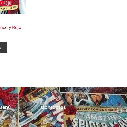
anco y Rojo
o
Menú
Contactos