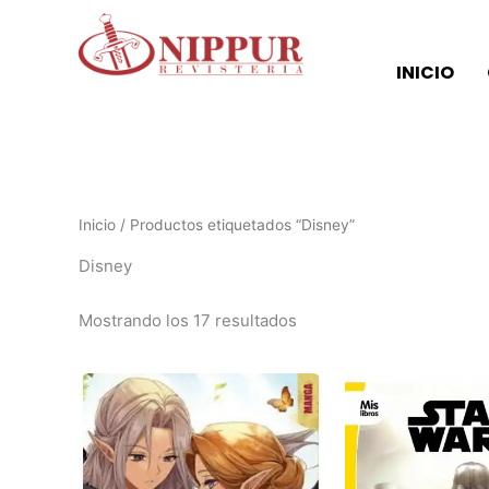
Ordenado
Ir
por
al
los
últimos
contenido
INICIO
Inicio
/ Productos etiquetados “Disney”
Disney
Mostrando los 17 resultados
Este
producto
tiene
múltiples