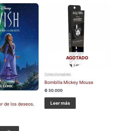
AGOTADO
Coleccionables
Bombilla Mickey Mouse
₲
30.000
Leer más
er de los deseos.