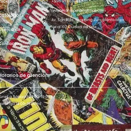
Inicio
+595 973 610 480
revisterianippur@hotmail.com
Catálogo
Av. San Blás, Shopping Zuni, planta baja,
local 102 Ciudad del Este
Acerca de
Contacto
Horarios de atención
Lunes a Sábado 09:00-19:00 hs.
Domingo 14:00-19:00 hs.