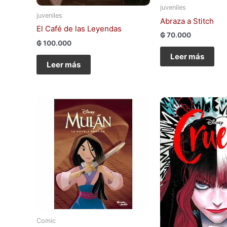
juveniles
juveniles
Abraza a Stitch
El Café de las Leyendas
₲
70.000
₲
100.000
Leer más
Leer más
Comic