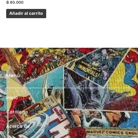
₲
80.000
Añadir al carrito
Menú
Inicio
Catálogo
Acerca de