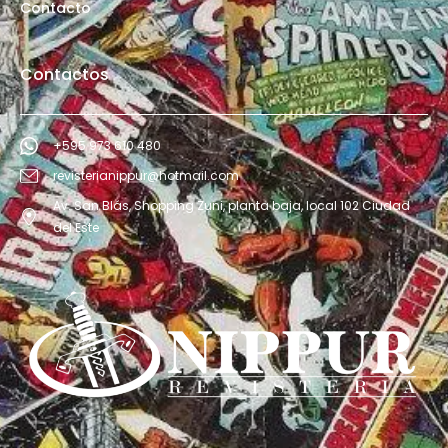
Contacto
Contactos
+595 973 610 480
revisterianippur@hotmail.com
Av. San Blás, Shopping Zuni, planta baja, local 102 Ciudad
del Este