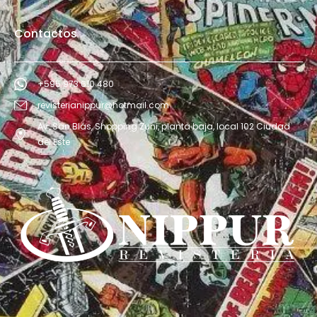
Contactos
+595 973 610 480
revisterianippur@hotmail.com
Av. San Blás, Shopping Zuni, planta baja, local 102 Ciudad
del Este