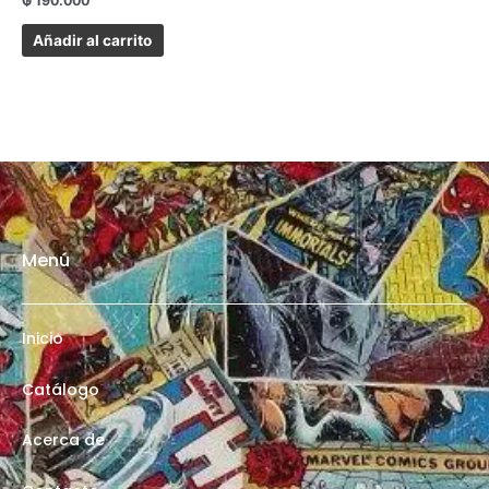
₲
190.000
Añadir al carrito
Menú
Inicio
Catálogo
Acerca de