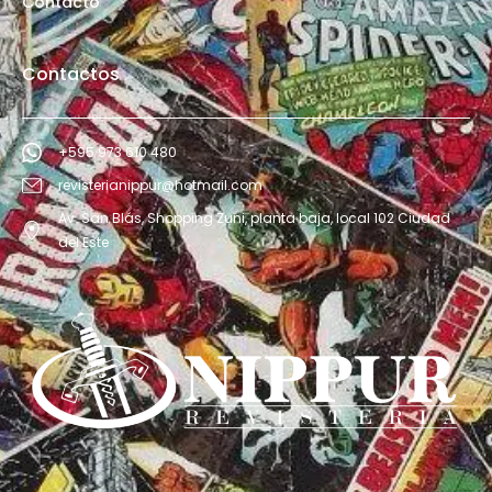
Contacto
Contactos
+595 973 610 480
revisterianippur@hotmail.com
Av. San Blás, Shopping Zuni, planta baja, local 102 Ciudad
del Este