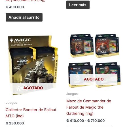
Leer más
₲
490.000
Añadir al carrito
Rango
Este
de
produc
precios:
tiene
desde
₲ 410.000
múltipl
hasta
variant
₲ 710.000
Las
opcion
AGOTADO
se
pueden
AGOTADO
elegir
Juegos
en
Mazo de Commander de
Juegos
la
Fallout de Magic the
Collector Booster de Fallout
página
Gathering (ing)
MTG (ing)
de
₲
410.000
-
₲
710.000
₲
230.000
produc