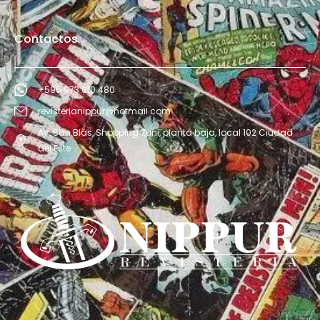
Contactos
+595 973 610 480
revisterianippur@hotmail.com
Av. San Blás, Shopping Zuni, planta baja, local 102 Ciudad
del Este