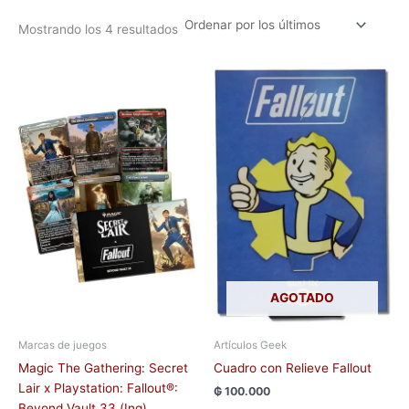
Mostrando los 4 resultados
AGOTADO
Marcas de juegos
Artículos Geek
Magic The Gathering: Secret
Cuadro con Relieve Fallout
Lair x Playstation: Fallout®:
₲
100.000
Beyond Vault 33 (Ing)