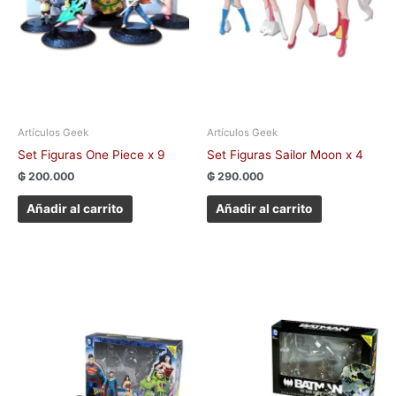
Artículos Geek
Artículos Geek
Set Figuras One Piece x 9
Set Figuras Sailor Moon x 4
₲
200.000
₲
290.000
Añadir al carrito
Añadir al carrito