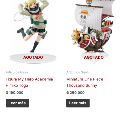
AGOTADO
AGOTADO
Artículos Geek
Artículos Geek
Figura My Hero Academia –
Miniatura One Piece –
Himiko Toga
Thousand Sunny
₲
190.000
₲
250.000
Leer más
Leer más