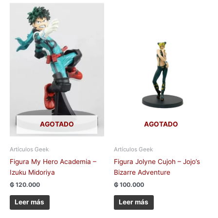
AGOTADO
AGOTADO
Artículos Geek
Artículos Geek
Figura My Hero Academia –
Figura Jolyne Cujoh – Jojo’s
Izuku Midoriya
Bizarre Adventure
₲
120.000
₲
100.000
Leer más
Leer más