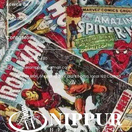
Acerca de
Contacto
Contactos
+595 973 610 480
revisterianippur@hotmail.com
Av. San Blás, Shopping Zuni, planta baja, local 102 Ciudad
del Este