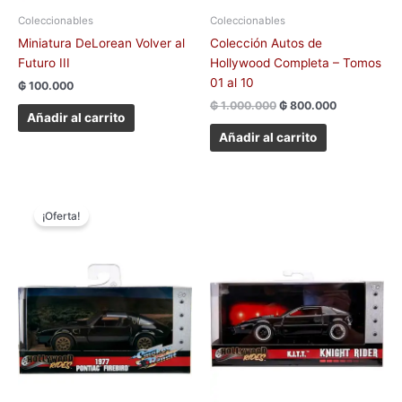
Coleccionables
Coleccionables
Miniatura DeLorean Volver al
Colección Autos de
Futuro III
Hollywood Completa – Tomos
01 al 10
₲
100.000
₲
1.000.000
₲
800.000
Añadir al carrito
Añadir al carrito
El
El
precio
precio
¡Oferta!
original
actual
era:
es:
₲ 100.000.
₲ 80.000.