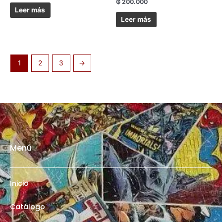
₲
200.000
Leer más
Leer más
1
2
3
→
Menú
Inicio
Catálogo