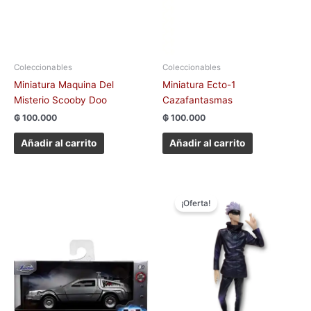
Coleccionables
Coleccionables
Miniatura Maquina Del
Miniatura Ecto-1
Misterio Scooby Doo
Cazafantasmas
₲
100.000
₲
100.000
Añadir al carrito
Añadir al carrito
El
El
precio
precio
¡Oferta!
original
actual
era:
es:
₲ 90.000.
₲ 50.000.