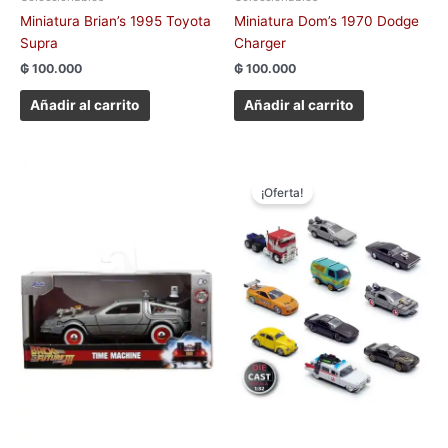
Miniatura Brian’s 1995 Toyota
Miniatura Dom’s 1970 Dodge
Supra
Charger
₲
100.000
₲
100.000
Añadir al carrito
Añadir al carrito
El
El
precio
precio
¡Oferta!
original
actual
era:
es:
₲ 1.000.000.
₲ 800.000.