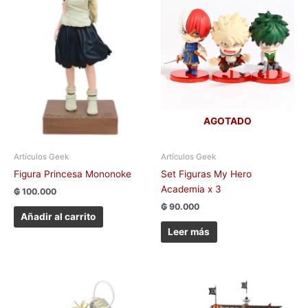
AGOTADO
Artículos Geek
Artículos Geek
Figura Princesa Mononoke
Set Figuras My Hero
Academia x 3
₲
100.000
₲
90.000
Añadir al carrito
Leer más