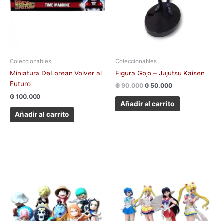
Coleccionables
Coleccionables
Miniatura DeLorean Volver al
Figura Gojo – Jujutsu Kaisen
Futuro
₲
90.000
₲
50.000
₲
100.000
Añadir al carrito
Añadir al carrito