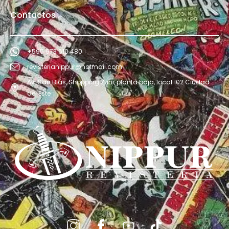
Contactos
+595 973 610 480
revisterianippur@hotmail.com
Av. San Blás, Shopping Zuni, planta baja, local 102 Ciudad
del Este