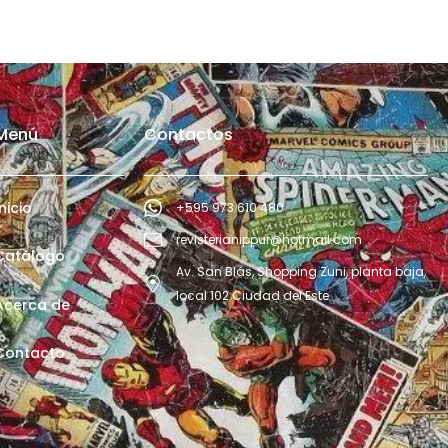
Menú
Contactos
Inicio
+595 973 610 480
revisterianippur@hotmail.com
Catálogo
Av. San Blás, Shopping Zuni, planta baja,
local 102 Ciudad del Este
Acerca de
Contacto