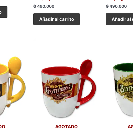
₲
490.000
₲
490.000
o
Añadir al carrito
Añadir al 
DO
AGOTADO
A