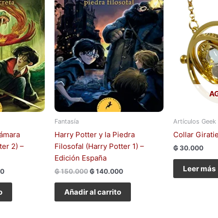
A
Fantasía
Artículos Geek
Cámara
Harry Potter y la Piedra
Collar Girat
ter 2) –
Filosofal (Harry Potter 1) –
₲
30.000
Edición España
Leer más
00
₲
150.000
₲
140.000
o
Añadir al carrito