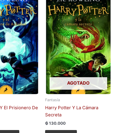
AGOTADO
Fantasía
 Y El Prisionero De
Harry Potter Y La Cámara
Secreta
₲
130.000