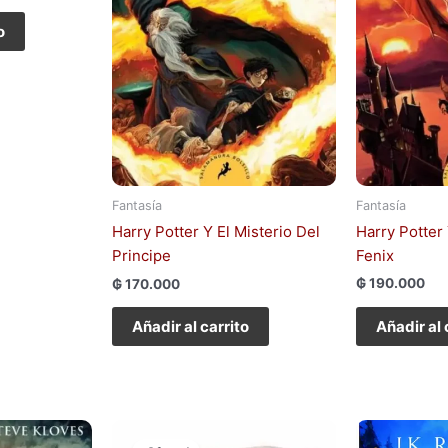
o
Fantasía
Fantasía
Harry Potter
Harry Potter Y El Misterio Del
Fenix
Principe
₲
190.000
₲
170.000
Añadir al 
Añadir al carrito
El
El
precio
precio