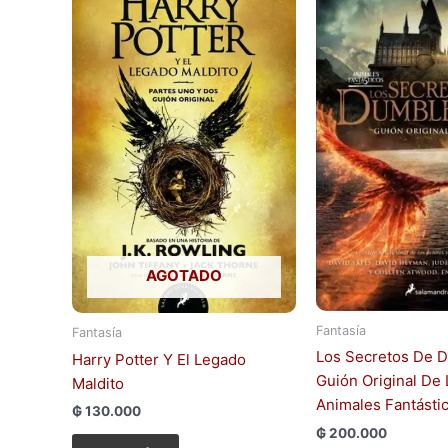
AGOTADO
Fantasía
Fantasía
Los Secretos De 
Harry Potter Y El Legado
Guión Original De 
Maldito
Animales Fantásti
₲
130.000
₲
200.000