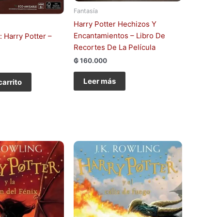
Fantasía
Harry Potter Hechizos Y
Encantamientos – Libro De
: Harry Potter –
Recortes De La Película
₲
160.000
Leer más
carrito