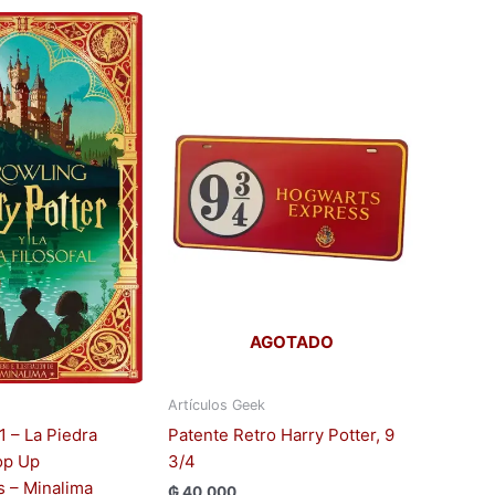
AGOTADO
Artículos Geek
1 – La Piedra
Patente Retro Harry Potter, 9
Pop Up
3/4
 – Minalima
₲
40.000