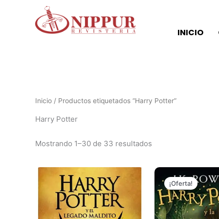
Ordenado
Ir
por
al
los
últimos
contenido
INICIO
Inicio
/ Productos etiquetados “Harry Potter”
Harry Potter
Mostrando 1–30 de 33 resultados
El
precio
¡Oferta!
original
era:
₲ 150.00