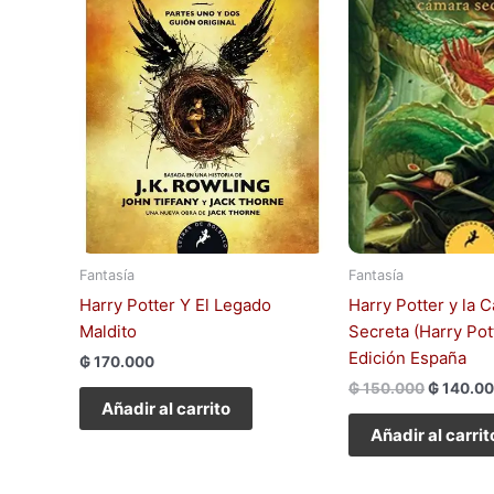
Fantasía
Fantasía
Harry Potter Y El Legado
Harry Potter y la 
Maldito
Secreta (Harry Pot
Edición España
₲
170.000
₲
150.000
₲
140.0
Añadir al carrito
Añadir al carrit