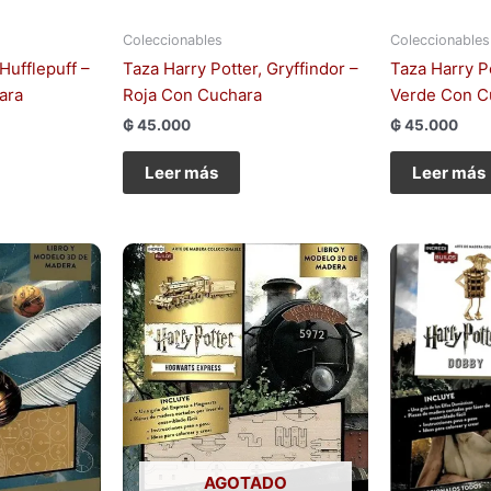
Coleccionables
Coleccionables
Hufflepuff –
Taza Harry Potter, Gryffindor –
Taza Harry Po
ara
Roja Con Cuchara
Verde Con C
₲
45.000
₲
45.000
Leer más
Leer más
AGOTADO