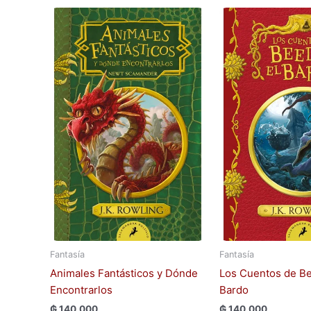
Fantasía
Fantasía
Animales Fantásticos y Dónde
Los Cuentos de Be
Encontrarlos
Bardo
₲
140.000
₲
140.000