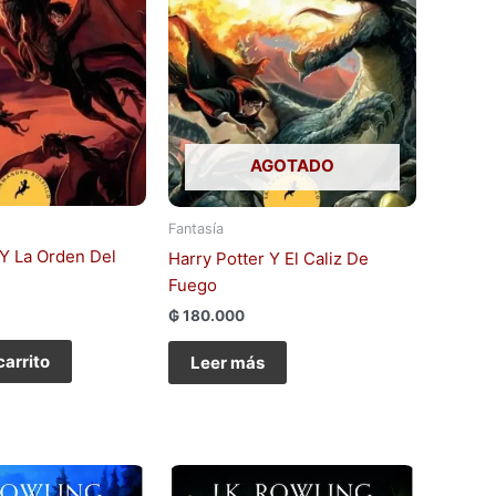
AGOTADO
Fantasía
 Y La Orden Del
Harry Potter Y El Caliz De
Fuego
₲
180.000
carrito
Leer más