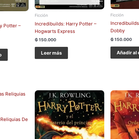
Ficción
Ficción
Incredibuilds
Incredibuilds: Harry Potter –
y Potter –
Dobby
Hogwarts Express
₲
150.000
₲
150.000
Añadir al 
Leer más
o
 Reliquias De