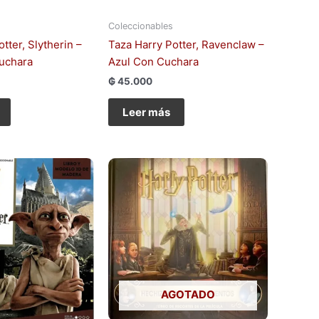
Coleccionables
tter, Slytherin –
Taza Harry Potter, Ravenclaw –
uchara
Azul Con Cuchara
₲
45.000
Leer más
AGOTADO