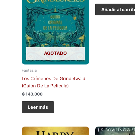
Añadir al carrit
AGOTADO
Fantasía
Los Crímenes De Grindelwald
(Guión De La Película)
₲
140.000
Leer más