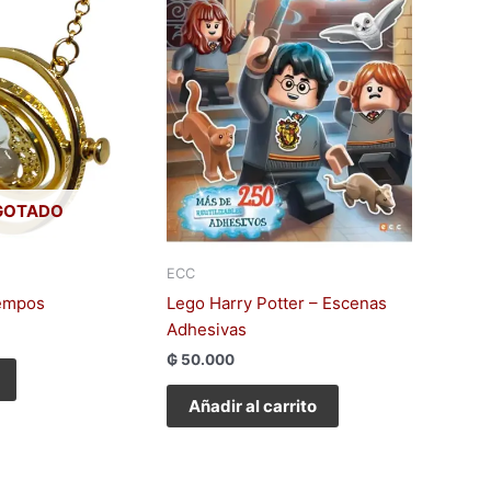
GOTADO
ECC
iempos
Lego Harry Potter – Escenas
Adhesivas
₲
50.000
Añadir al carrito