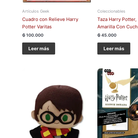
Artículos Geek
Coleccionables
Cuadro con Relieve Harry
Taza Harry Potter, 
Potter Varitas
Amarilla Con Cuch
₲
100.000
₲
45.000
Leer más
Leer más