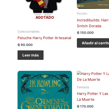
Ficción
AGOTADO
Incredibuilds: Harr
Snitch Dorada
Coleccionables
₲
150.000
Peluche Harry Potter Artesanal
Añadir al carrit
₲
90.000
Leer más
Fantasía
Harry Potter Y Las
La Muerte
₲
170.000