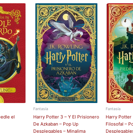
Fantasía
Fantasía
edle el
Harry Potter 3 – Y El Prisionero
Harry Potter 
De Azkaban – Pop Up
Filosofal – 
Desplegables – Minalima
Desplegables