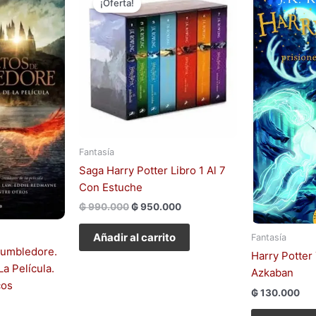
¡Oferta!
original
actual
era:
es:
₲ 990.000.
₲ 950.000.
Fantasía
Saga Harry Potter Libro 1 Al 7
Con Estuche
₲
990.000
₲
950.000
Añadir al carrito
Fantasía
Dumbledore.
Harry Potter
La Película.
Azkaban
cos
₲
130.000