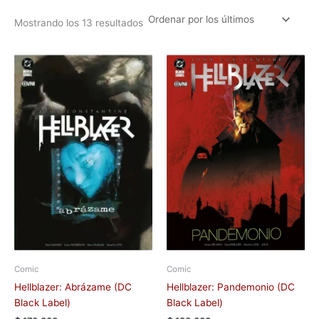
Mostrando los 13 resultados
Comic
Comic
Hellblazer: Abrázame (DC
Hellblazer: Pandemonio (DC
Black Label)
Black Label)