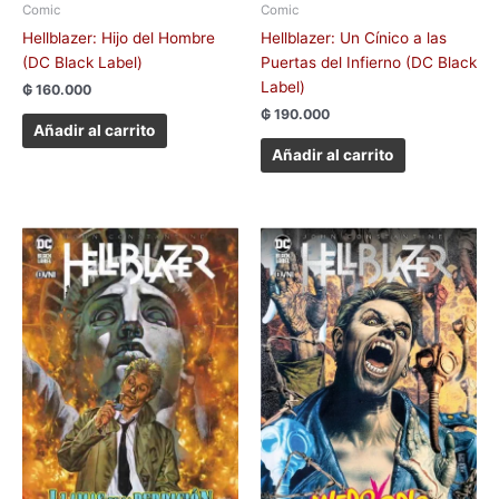
Comic
Comic
Hellblazer: Hijo del Hombre
Hellblazer: Un Cínico a las
(DC Black Label)
Puertas del Infierno (DC Black
Label)
₲
160.000
₲
190.000
Añadir al carrito
Añadir al carrito