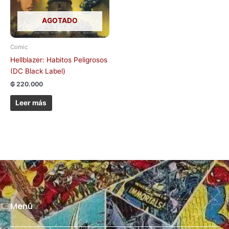
AGOTADO
Comic
Hellblazer: Habitos Peligrosos
(DC Black Label)
₲
220.000
Leer más
Menú