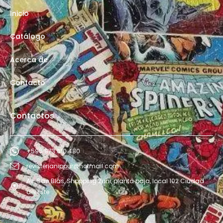
Inicio
Catálogo
Acerca de
Contacto
Contactos
+595 973 610 480
revisterianippur@hotmail.com
Av. San Blás, Shopping Zuni, planta baja, local 102 Ciudad
del Este