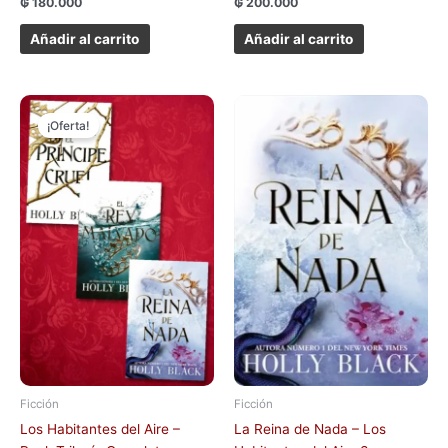
₲
180.000
₲
200.000
Añadir al carrito
Añadir al carrito
El
El
precio
precio
¡Oferta!
original
actual
era:
es:
₲ 560.000.
₲ 490.000.
Ficción
Ficción
Los Habitantes del Aire –
La Reina de Nada – Los