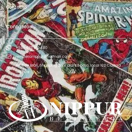
Contacto
Contactos
+595 973 610 480
revisterianippur@hotmail.com
Av. San Blás, Shopping Zuni, planta baja, local 102 Ciudad
del Este