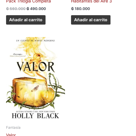
Pack Trilogía Completa
Habitantes del Aire 3
₲
560.000
₲
490.000
₲
180.000
Añadir al carrito
Añadir al carrito
Fantasía
Valor