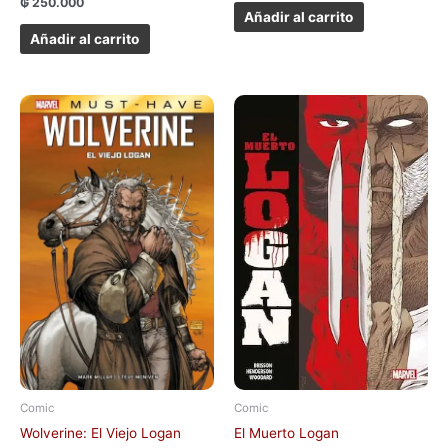
₲
250.000
Añadir al carrito
Añadir al carrito
Comic
Comic
Wolverine: El Viejo Logan
El Muerto Logan