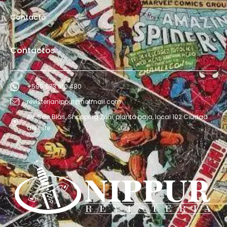
Contacto
Contactos
+595 973 610 480
revisterianippur@hotmail.com
Av. San Blás, Shopping Zuni, planta baja, local 102 Ciudad
del Este