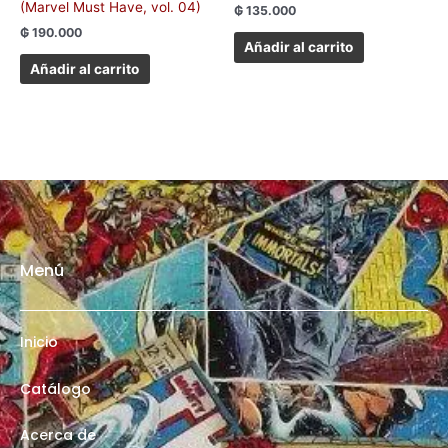
(Marvel Must Have, vol. 04)
₲
135.000
₲
190.000
Añadir al carrito
Añadir al carrito
Menú
Inicio
Catálogo
Acerca de