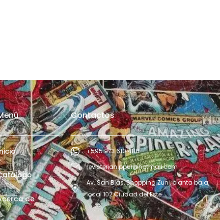
Menú
Contactos
Inicio
+595 973 610 480
revisterianippur@hotmail.com
Catálogo
Av. San Blás, Shopping Zuni, planta baja,
local 102 Ciudad del Este
Acerca de