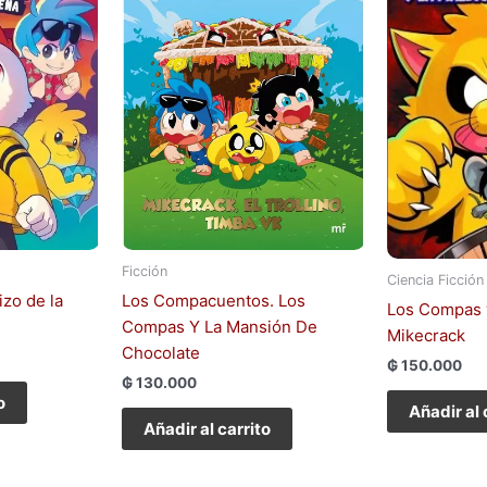
Ficción
Ciencia Ficción
izo de la
Los Compacuentos. Los
Los Compas y
Compas Y La Mansión De
Mikecrack
Chocolate
₲
150.000
₲
130.000
o
Añadir al 
Añadir al carrito