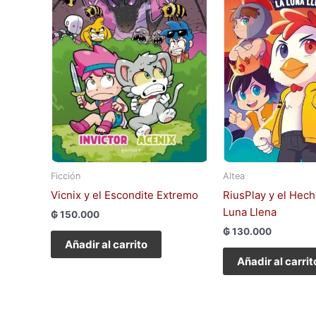
Ficción
Altea
Vicnix y el Escondite Extremo
RiusPlay y el Hech
Luna Llena
₲
150.000
₲
130.000
Añadir al carrito
Añadir al carrit