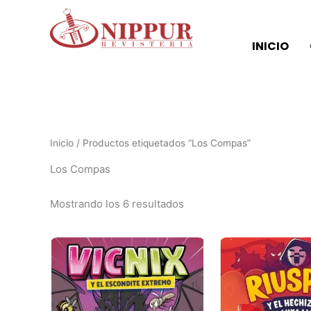
Ordenado
Ir
por
al
los
últimos
contenido
INICIO
Inicio
/ Productos etiquetados “Los Compas”
Los Compas
Mostrando los 6 resultados