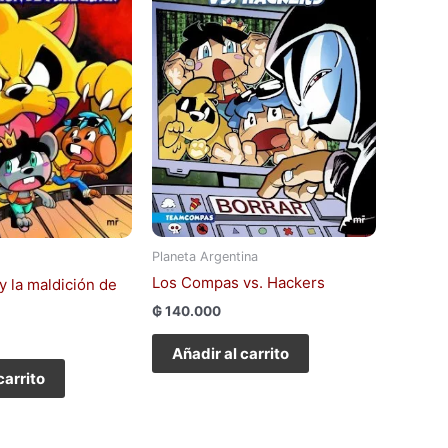
Planeta Argentina
Los Compas vs. Hackers
 la maldición de
₲
140.000
Añadir al carrito
carrito