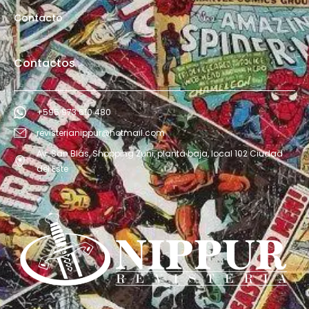
Contacto
Contactos
+595 973 610 480
revisterianippur@hotmail.com
Av. San Blás, Shopping Zuni, planta baja, local 102 Ciudad
del Este