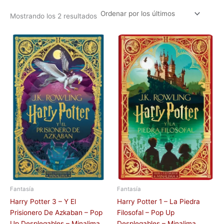
Mostrando los 2 resultados
Fantasía
Fantasía
Harry Potter 3 – Y El
Harry Potter 1 – La Piedra
Prisionero De Azkaban – Pop
Filosofal – Pop Up
Up Desplegables – Minalima
Desplegables – Minalima