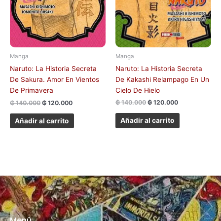
Manga
Manga
Naruto: La Historia Secreta
Naruto: La Historia Secreta
De Kakashi Relampago En Un
De Sakura. Amor En Vientos
Cielo De Hielo
De Primavera
₲
140.000
₲
120.000
₲
140.000
₲
120.000
Añadir al carrito
Añadir al carrito
Menú