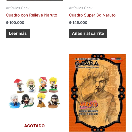
Artículos Geek
Artículos Geek
Cuadro con Relieve Naruto
Cuadro Super 3d Naruto
₲
100.000
₲
145.000
Leer más
Añadir al carrito
AGOTADO