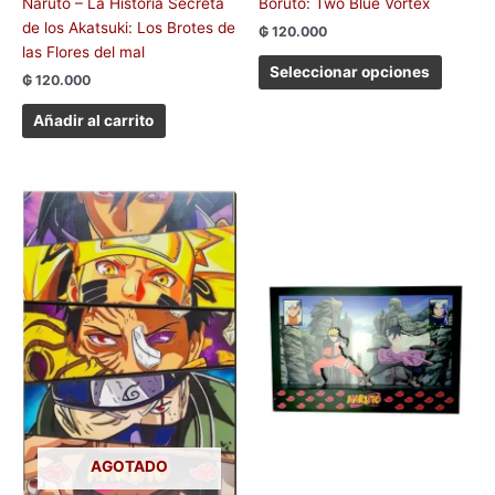
Naruto – La Historia Secreta
Boruto: Two Blue Vortex
de los Akatsuki: Los Brotes de
₲
120.000
las Flores del mal
Seleccionar opciones
₲
120.000
Añadir al carrito
AGOTADO