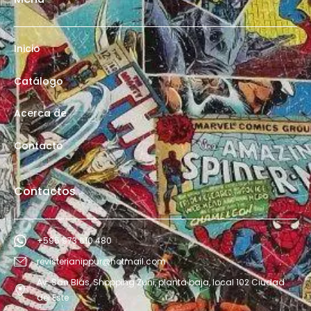
Inicio
Catálogo
Acerca de
Contacto
Contactos
+595 973 610 480
revisterianippur@hotmail.com
Av. San Blás, Shopping Zuni, planta baja, local 102 Ciudad
del Este