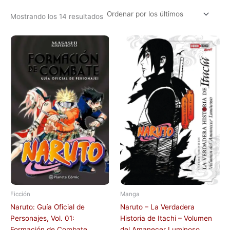
Mostrando los 14 resultados
Ficción
Manga
Naruto: Guía Oficial de
Naruto – La Verdadera
Personajes, Vol. 01:
Historia de Itachi – Volumen
Formación de Combate
del Amanecer Luminoso