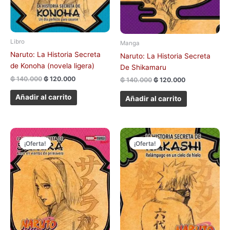
Libro
Manga
Naruto: La Historia Secreta
Naruto: La Historia Secreta
de Konoha (novela ligera)
De Shikamaru
₲
140.000
₲
120.000
₲
140.000
₲
120.000
Añadir al carrito
Añadir al carrito
El
El
El
El
precio
precio
precio
precio
¡Oferta!
¡Oferta!
original
actual
original
actual
era:
es:
era:
es:
₲ 140.000.
₲ 120.000.
₲ 140.000.
₲ 120.000.