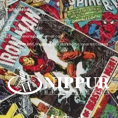
Contactos
+595 973 610 480
revisterianippur@hotmail.com
Av. San Blás, Shopping Zuni, planta baja, local 102 Ciudad
del Este