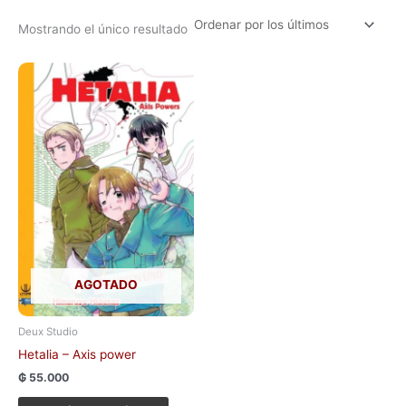
Mostrando el único resultado
Este
producto
tiene
múltiples
variantes.
Las
opciones
se
pueden
elegir
en
AGOTADO
la
página
de
Deux Studio
producto
Hetalia – Axis power
₲
55.000