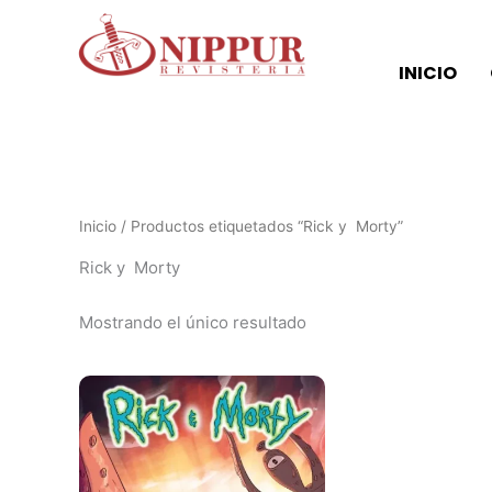
Ir
al
contenido
INICIO
Inicio
/ Productos etiquetados “Rick y Morty”
Rick y Morty
Mostrando el único resultado
Este
producto
tiene
múltiples