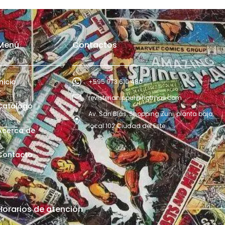
Menú
Contactos
Inicio
+595 973 610 480
revisterianippur@hotmail.com
Catálogo
Av. San Blás, Shopping Zuni, planta baja,
local 102 Ciudad del Este
Acerca de
Contacto
Horarios de atención