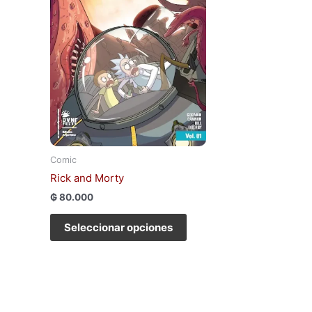
variantes.
Las
opciones
se
pueden
elegir
en
la
página
de
Comic
producto
Rick and Morty
₲
80.000
Seleccionar opciones