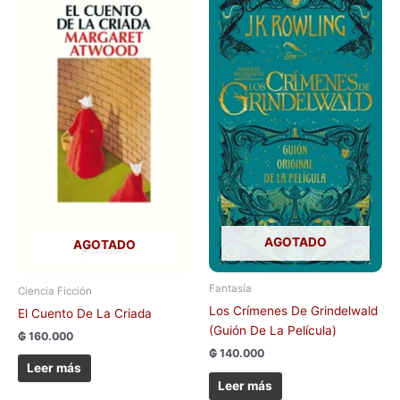
AGOTADO
AGOTADO
Fantasía
Ciencia Ficción
Los Crímenes De Grindelwald
El Cuento De La Criada
(Guión De La Película)
₲
160.000
₲
140.000
Leer más
Leer más