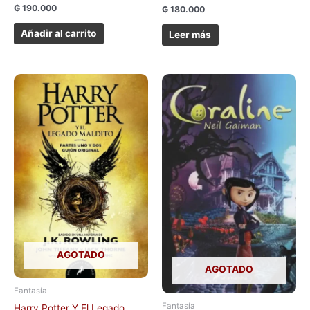
₲
190.000
₲
180.000
Añadir al carrito
Leer más
AGOTADO
AGOTADO
Fantasía
Fantasía
Harry Potter Y El Legado