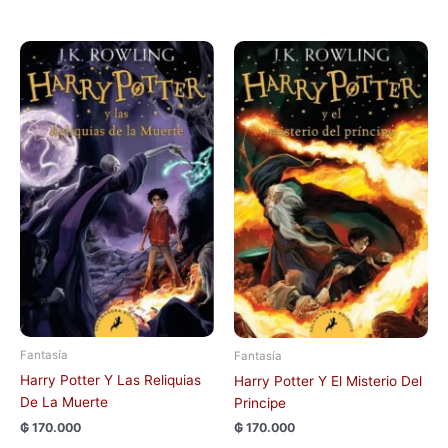
Fantasía
Fantasía
Harry Potter Y Las Reliquias
Harry Potter Y El Misterio Del
De La Muerte
Principe
₲
170.000
₲
170.000