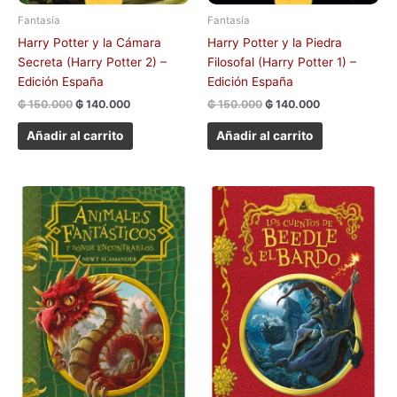
Fantasía
Fantasía
Harry Potter y la Cámara
Harry Potter y la Piedra
Secreta (Harry Potter 2) –
Filosofal (Harry Potter 1) –
Edición España
Edición España
₲
150.000
₲
140.000
₲
150.000
₲
140.000
Añadir al carrito
Añadir al carrito