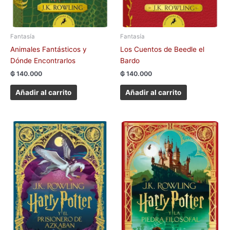
Fantasía
Fantasía
Animales Fantásticos y
Los Cuentos de Beedle el
Dónde Encontrarlos
Bardo
₲
140.000
₲
140.000
Añadir al carrito
Añadir al carrito