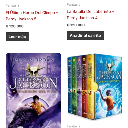
Fantasía
Fantasía
La Batalla Del Laberinto –
El Último Héroe Del Olimpo –
Percy Jackson 4
Percy Jackson 5
₲
120.000
₲
120.000
Añadir al carrito
Leer más
Fantasía