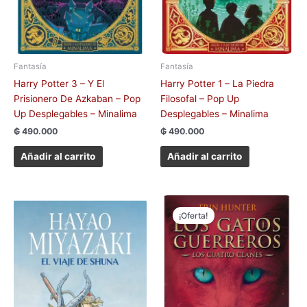
Fantasía
Fantasía
Harry Potter 3 – Y El
Harry Potter 1 – La Piedra
Prisionero De Azkaban – Pop
Filosofal – Pop Up
Up Desplegables – Minalima
Desplegables – Minalima
₲
490.000
₲
490.000
Añadir al carrito
Añadir al carrito
El
El
precio
precio
¡Oferta!
original
actual
era:
es:
₲ 150.000.
₲ 50.000.