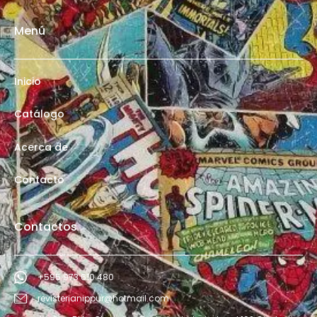
Menú
Inicio
Catálogo
Acerca de
Contacto
Contactos
+595 973 610 480
revisterianippur@hotmail.com