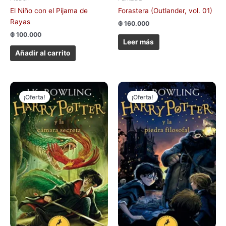
El Niño con el Pijama de
Forastera (Outlander, vol. 01)
Rayas
₲
160.000
₲
100.000
Leer más
Añadir al carrito
El
El
El
El
precio
precio
precio
precio
¡Oferta!
¡Oferta!
original
actual
original
actual
era:
es:
era:
es:
₲ 150.000.
₲ 140.000.
₲ 150.000.
₲ 140.000.