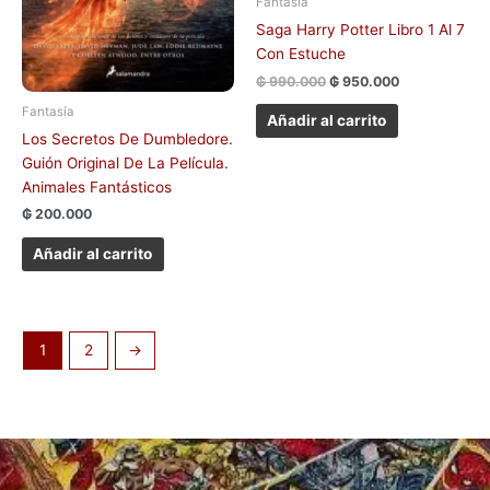
Fantasía
Saga Harry Potter Libro 1 Al 7
Con Estuche
₲
990.000
₲
950.000
Fantasía
Añadir al carrito
Los Secretos De Dumbledore.
Guión Original De La Película.
Animales Fantásticos
₲
200.000
Añadir al carrito
1
2
→