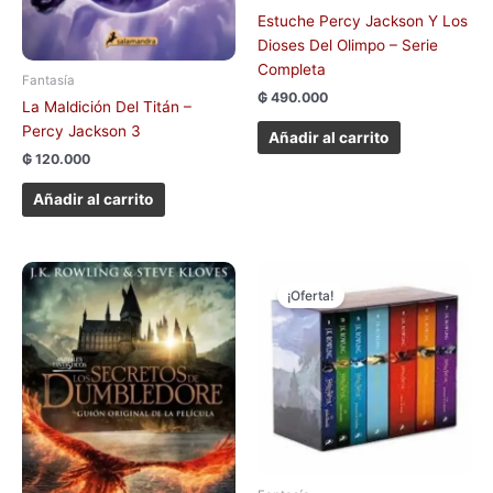
Estuche Percy Jackson Y Los
Dioses Del Olimpo – Serie
Completa
Fantasía
₲
490.000
La Maldición Del Titán –
Percy Jackson 3
Añadir al carrito
₲
120.000
Añadir al carrito
El
El
precio
precio
¡Oferta!
original
actual
era:
es:
₲ 990.000.
₲ 950.000.