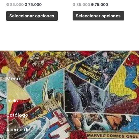
₲
85.000
₲
75.000
₲
85.000
₲
75.000
Seleccionar opciones
Seleccionar opciones
Menú
Inicio
Catálogo
Acerca de