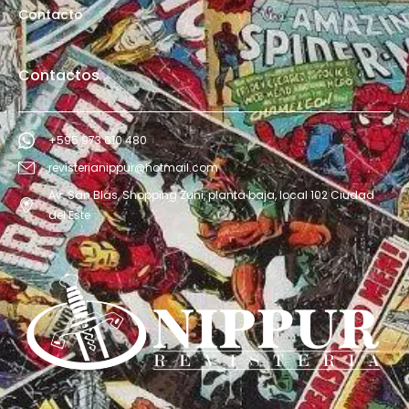
Contacto
Contactos
+595 973 610 480
revisterianippur@hotmail.com
Av. San Blás, Shopping Zuni, planta baja, local 102 Ciudad
del Este