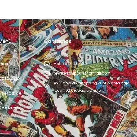
Menú
Contactos
Inicio
+595 973 610 480
revisterianippur@hotmail.com
Catálogo
Av. San Blás, Shopping Zuni, planta baja,
local 102 Ciudad del Este
Acerca de
Contacto