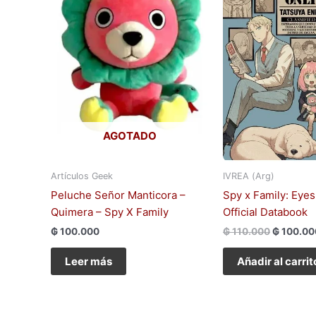
AGOTADO
Artículos Geek
IVREA (Arg)
Peluche Señor Manticora –
Spy x Family: Eyes
Quimera – Spy X Family
Official Databook
₲
100.000
₲
110.000
₲
100.00
Leer más
Añadir al carrit