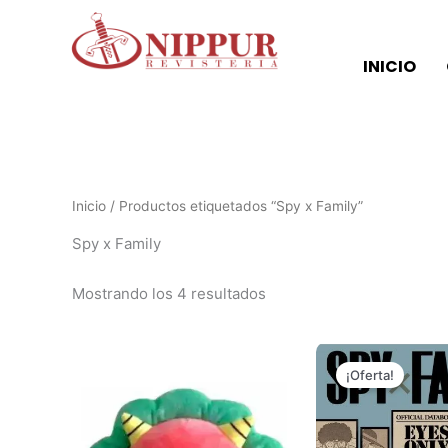
Ordenado
Ir
por
al
los
últimos
contenido
INICIO
Inicio
/ Productos etiquetados “Spy x Family”
Spy x Family
Mostrando los 4 resultados
El
precio
¡Oferta!
original
era:
₲ 110.00