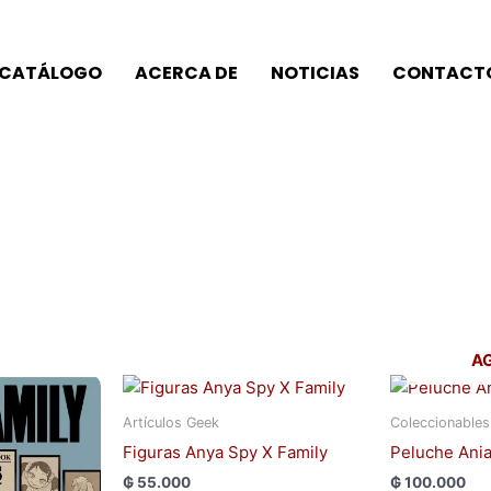
CATÁLOGO
ACERCA DE
NOTICIAS
CONTACT
A
El
Este
precio
producto
actual
Artículos Geek
Coleccionables
tiene
es:
Figuras Anya Spy X Family
Peluche Ania
0.
₲ 100.000.
múltiples
₲
55.000
₲
100.000