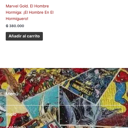
Marvel Gold. El Hombre
Hormiga: ¡El Hombre En El
Hormiguero!
₲
380.000
Añadir al carrito
Menú
Inicio
Catálogo