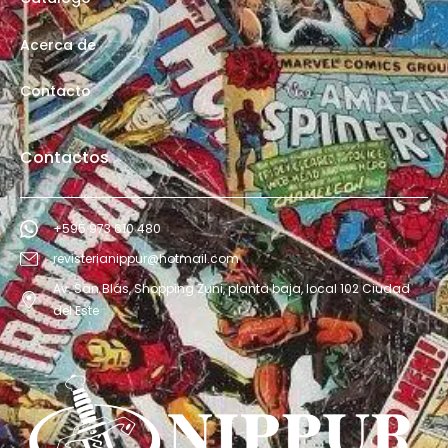
Acerca de
Contacto
Contactos
+595 973 610 480
revisterianippur@hotmail.com
Av. San Blás, Shopping Zuni, planta baja, local 102 Ciudad
del Este