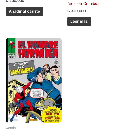
₲
200.000
(edicion Omnibus)
₲
320.000
Añadir al carrito
Leer más
Comic