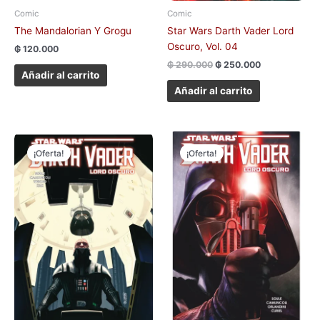
Comic
Comic
The Mandalorian Y Grogu
Star Wars Darth Vader Lord
Oscuro, Vol. 04
₲
120.000
₲
290.000
₲
250.000
Añadir al carrito
Añadir al carrito
El
El
El
El
precio
precio
precio
precio
¡Oferta!
¡Oferta!
original
actual
original
actual
era:
es:
era:
es:
₲ 290.000.
₲ 250.000.
₲ 290.000.
₲ 260.000.