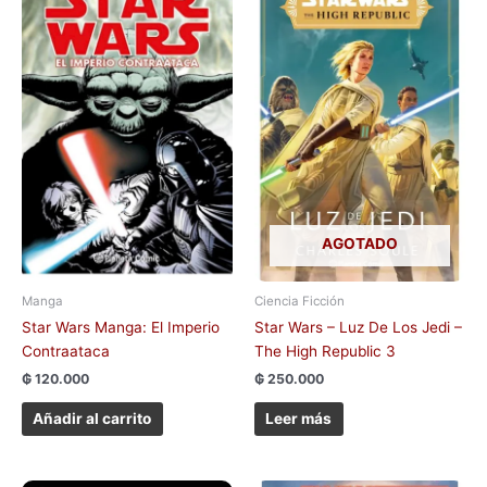
AGOTADO
Manga
Ciencia Ficción
Star Wars Manga: El Imperio
Star Wars – Luz De Los Jedi –
Contraataca
The High Republic 3
₲
120.000
₲
250.000
Añadir al carrito
Leer más