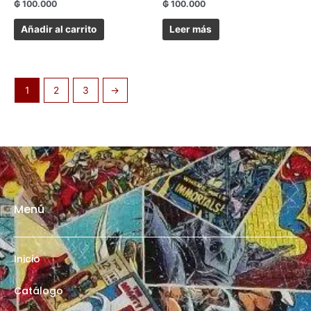
₲
100.000
₲
100.000
Añadir al carrito
Leer más
1
2
3
→
Menú
Inicio
Catálogo