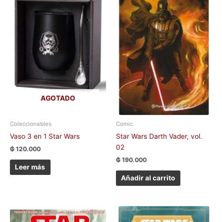
AGOTADO
Coleccionables
Comic
Vaso 3 en 1 Star Wars
Star Wars Darth Vader, vol.
02
₲
120.000
₲
190.000
Leer más
Añadir al carrito