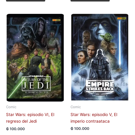
Comic
Comic
Star Wars: episodio V, El
Star Wars: episodio VI, El
imperio contraataca
regreso del Jedi
₲
100.000
₲
100.000