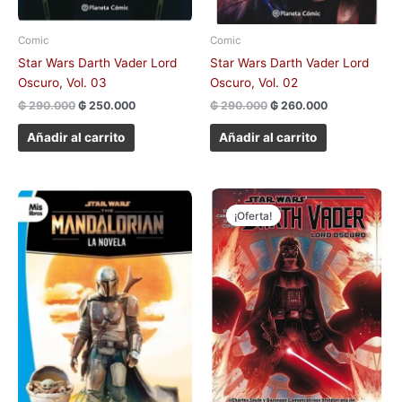
Comic
Comic
Star Wars Darth Vader Lord
Star Wars Darth Vader Lord
Oscuro, Vol. 03
Oscuro, Vol. 02
₲
290.000
₲
250.000
₲
290.000
₲
260.000
Añadir al carrito
Añadir al carrito
El
El
precio
precio
¡Oferta!
original
actual
era:
es:
₲ 290.000.
₲ 260.000.