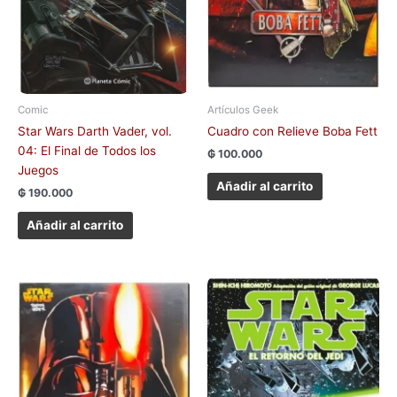
Comic
Artículos Geek
Star Wars Darth Vader, vol.
Cuadro con Relieve Boba Fett
04: El Final de Todos los
₲
100.000
Juegos
Añadir al carrito
₲
190.000
Añadir al carrito