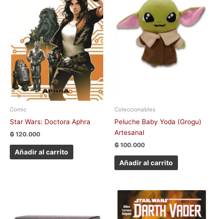
Comic
Coleccionables
Star Wars: Doctora Aphra
Peluche Baby Yoda (Grogu)
Artesanal
₲
120.000
₲
100.000
Añadir al carrito
Añadir al carrito