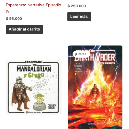
Esperanza: Narrativa Episodio
₲
250.000
IV
Leer más
₲
95.000
Añadir al carrito
El
El
precio
precio
¡Oferta!
original
actual
era:
es:
₲ 290.000.
₲ 250.000.