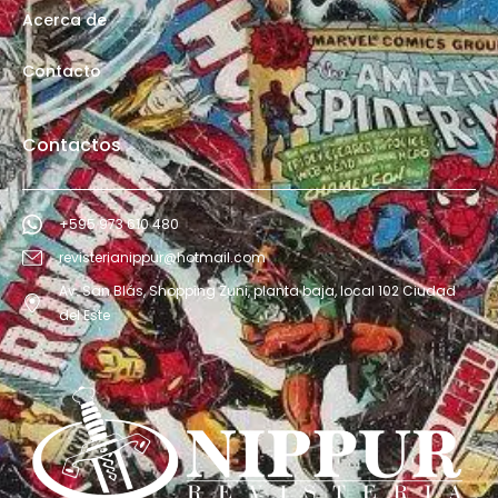
Acerca de
Contacto
Contactos
+595 973 610 480
revisterianippur@hotmail.com
Av. San Blás, Shopping Zuni, planta baja, local 102 Ciudad
del Este