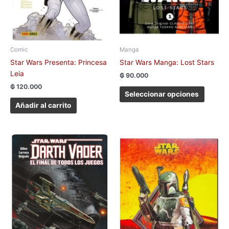
en
la
página
de
Comic
Manga
produc
Star Wars Presenta: Princesa
Star Wars Manga: Lost Stars
Leia
₲
90.000
₲
120.000
Seleccionar opciones
Añadir al carrito