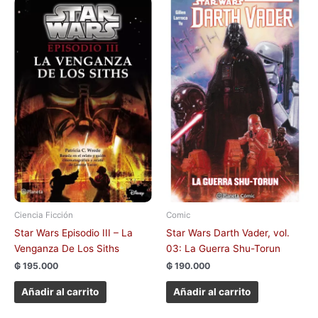
Ciencia Ficción
Comic
Star Wars Episodio III – La
Star Wars Darth Vader, vol.
Venganza De Los Siths
03: La Guerra Shu-Torun
₲
195.000
₲
190.000
Añadir al carrito
Añadir al carrito