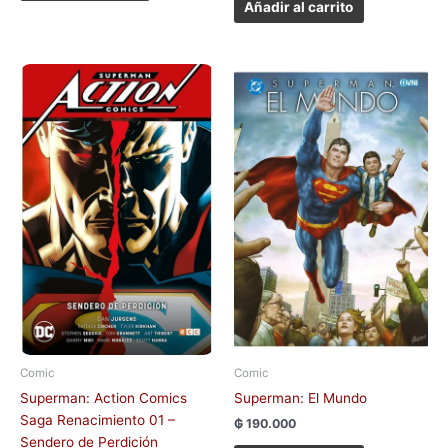
Añadir al carrito
Comic
Comic
Superman: Action Comics
Superman: El Mundo
Saga Renacimiento 01 –
₲
190.000
Sendero de Perdición