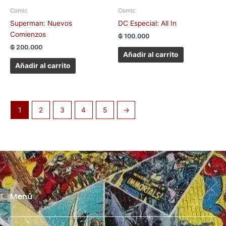
Comic
Comic
Superman: Nuevos
DC Especial: All In
Comienzos
₲
100.000
₲
200.000
Añadir al carrito
Añadir al carrito
1
2
3
4
5
→
Menú