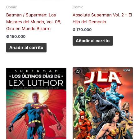
Comic
Comic
Batman / Superman: Los
Absolute Superman Vol. 2 – El
Mejores del Mundo, Vol. 08,
Hijo del Demonio
Gira en Mundo Bizarro
₲
170.000
₲
150.000
Añadir al carrito
Añadir al carrito