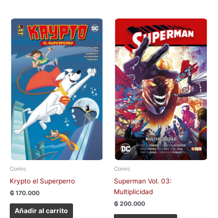
Comic
Comic
Krypto el Superperro
Superman Vol. 03:
Multiplicidad
₲
170.000
₲
200.000
Añadir al carrito