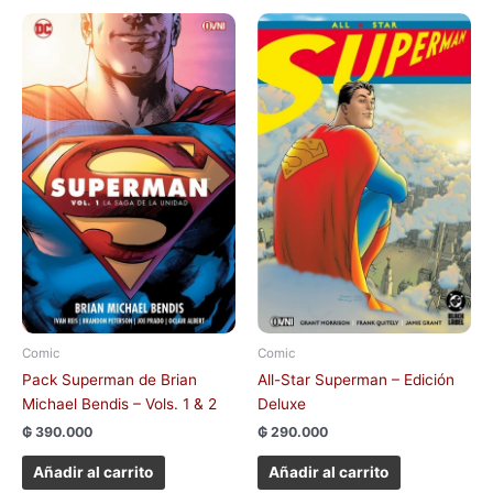
Comic
Comic
Pack Superman de Brian
All-Star Superman – Edición
Michael Bendis – Vols. 1 & 2
Deluxe
₲
390.000
₲
290.000
Añadir al carrito
Añadir al carrito