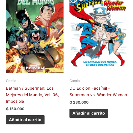
Comic
Comic
Batman / Superman: Los
DC Edición Facsímil –
Mejores del Mundo, Vol. 06,
Superman vs. Wonder Woman
Imposible
₲
230.000
₲
150.000
Añadir al carrito
Añadir al carrito