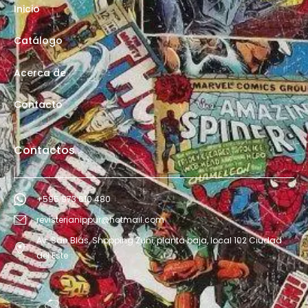
Inicio
Catálogo
Acerca de
Contacto
Contactos
+595 973 610 480
revisterianippur@hotmail.com
Av. San Blás, Shopping Zuni, planta baja, local 102 Ciudad
del Este