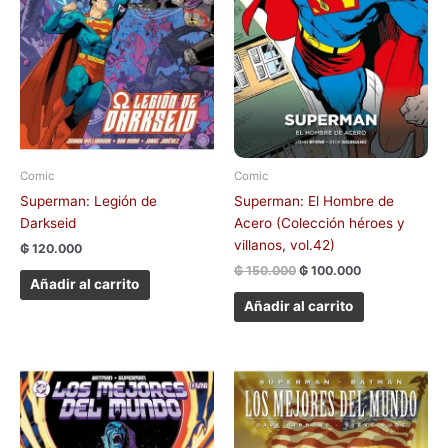
Comic
Comic
Superman: Legión de
Superman: El Hombre de
Darkseid
Acero (Colección héroes y
villanos, vol.42)
₲
120.000
₲
150.000
₲
100.000
Añadir al carrito
Añadir al carrito