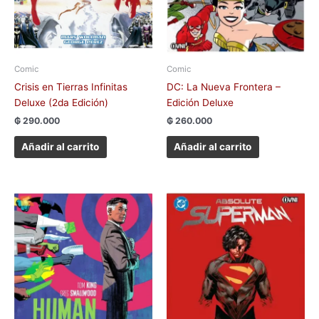
Comic
Comic
Crisis en Tierras Infinitas
DC: La Nueva Frontera –
Deluxe (2da Edición)
Edición Deluxe
₲
290.000
₲
260.000
Añadir al carrito
Añadir al carrito