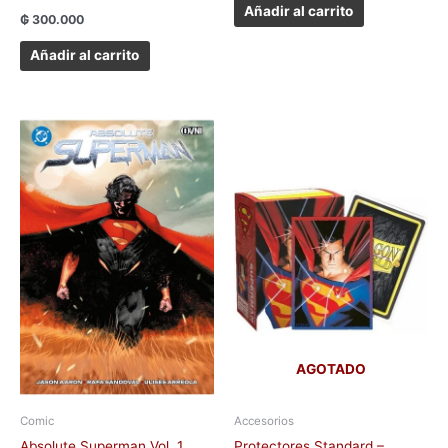
Añadir al carrito
₲
300.000
Añadir al carrito
AGOTADO
Comic
Accesorios
Absolute Superman Vol. 1
Protectores Standard –