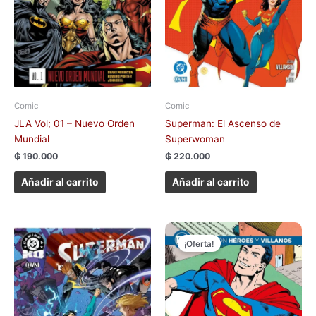
Comic
Comic
JLA Vol; 01 – Nuevo Orden
Superman: El Ascenso de
Mundial
Superwoman
₲
190.000
₲
220.000
Añadir al carrito
Añadir al carrito
El
El
precio
precio
¡Oferta!
original
actual
era:
es:
₲ 150.000.
₲ 100.000.