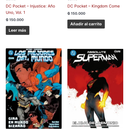
DC Pocket – Injustice: Año
DC Pocket – Kingdom Come
Uno, Vol. 1
₲
150.000
₲
150.000
Añadir al carrito
Leer más