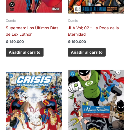
Comic
Comic
Superman: Los Últimos Días
JLA Vol; 02 – La Roca de la
de Lex Luthor
Eternidad
₲
140.000
₲
190.000
Añadir al carrito
Añadir al carrito