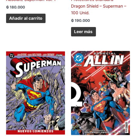
Dragon Shield – Superman –
₲
180.000
100 Unid.
Añadir al carrito
₲
190.000
Leer más