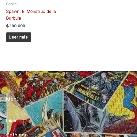
Comic
Spawn: El Monstruo de la
Burbuja
₲
190.000
Leer más
Menú
Inicio
Catálogo