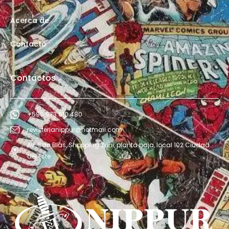
Acerca de
Contacto
Contactos
+595 973 610 480
revisterianippur@hotmail.com
Av. San Blás, Shopping Zuni, planta baja, local 102 Ciudad
del Este