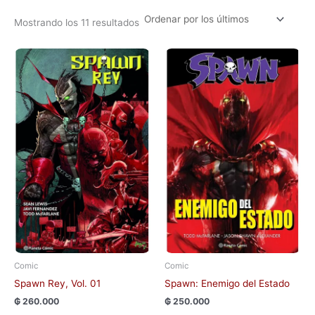
Mostrando los 11 resultados
Comic
Comic
Spawn Rey, Vol. 01
Spawn: Enemigo del Estado
₲
260.000
₲
250.000