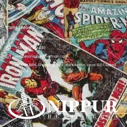
Contacto
Contactos
+595 973 610 480
revisterianippur@hotmail.com
Av. San Blás, Shopping Zuni, planta baja, local 102 Ciudad
del Este