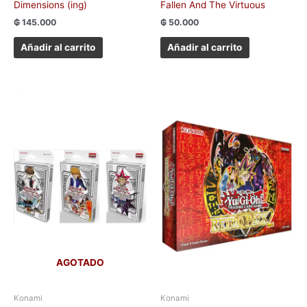
Dimensions (ing)
Fallen And The Virtuous
₲
145.000
₲
50.000
Añadir al carrito
Añadir al carrito
AGOTADO
Konami
Konami