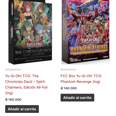
Accesorios
Accesorios
Yu-Gi-Oh! TCG: The
FCC Box Yu-Gi-Oh! TCG:
Chronicles Deck – Spirit
Phantom Revenge (Ing)
Charmers, Edición All-Foil
₲
140.000
(Ing)
Añadir al carrito
₲
160.000
Añadir al carrito