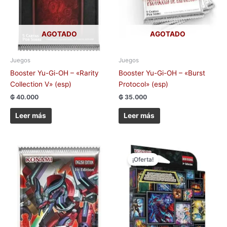
AGOTADO
AGOTADO
Juegos
Juegos
Booster Yu-Gi-OH – «Rarity
Booster Yu-Gi-OH – «Burst
Collection V» (esp)
Protocol» (esp)
₲
40.000
₲
35.000
Leer más
Leer más
El
El
precio
precio
¡Oferta!
original
actual
era:
es:
₲ 120.000.
₲ 100.000.