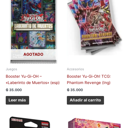
AGOTADO
Juegos
Accesorios
Booster Yu-Gi-OH –
Booster Yu-Gi-Oh! TCG:
«Laberinto de Muertos» (esp)
Phantom Revenge (Ing)
₲
35.000
₲
35.000
Leer más
Añadir al carrito