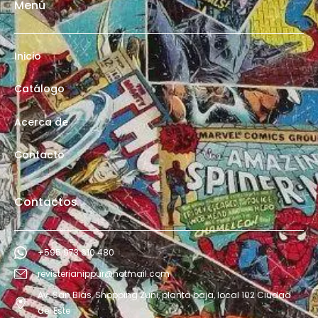
Menú
Inicio
Catálogo
Acerca de
Contacto
Contactos
+595 973 610 480
revisterianippur@hotmail.com
Av. San Blás, Shopping Zuni, planta baja, local 102 Ciudad
del Este