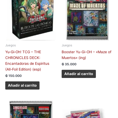
Juegos
Juegos
Yu‑Gi‑Oh! TCG – THE
Booster Yu-Gi-OH – «Maze of
CHRONICLES DECK:
Muertos» (ing)
Encantadoras de Espiritus
₲
35.000
(All-Foil Edition) (esp)
Añadir al carrito
₲
150.000
Añadir al carrito