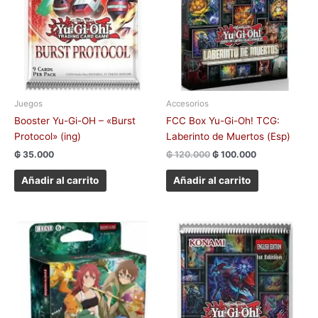
Juegos
Accesorios
Booster Yu-Gi-OH – «Burst
FCC Box Yu-Gi-Oh! TCG:
Protocol» (ing)
Laberinto de Muertos (Esp)
₲
35.000
₲
120.000
₲
100.000
Añadir al carrito
Añadir al carrito