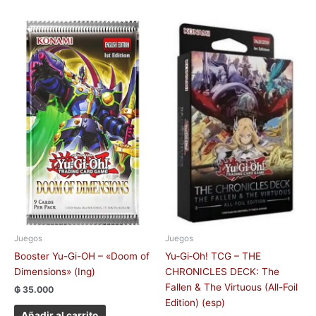
Juegos
Juegos
Booster Yu-Gi-OH – «Doom of
Yu‑Gi‑Oh! TCG – THE
Dimensions» (Ing)
CHRONICLES DECK: The
Fallen & The Virtuous (All-Foil
₲
35.000
Edition) (esp)
Añadir al carrito