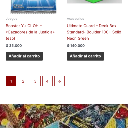
Juegos
Accesorios
Booster Yu-Gi-OH –
Ultimate Guard – Deck Box
«Cazadores de la Justicia»
Standard- Boulder 100+ Solid
(esp)
Neon Green
₲
35.000
₲
140.000
Añadir al carrito
Añadir al carrito
1
2
3
4
→