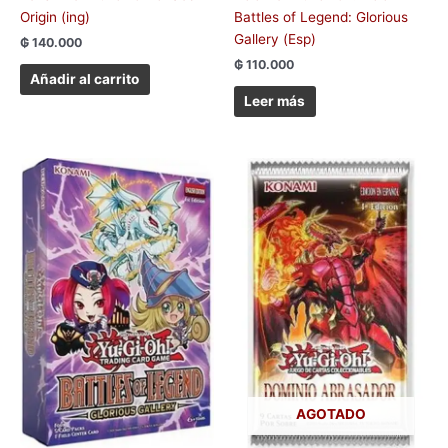
Origin (ing)
Battles of Legend: Glorious
Gallery (Esp)
₲
140.000
₲
110.000
Añadir al carrito
Leer más
AGOTADO