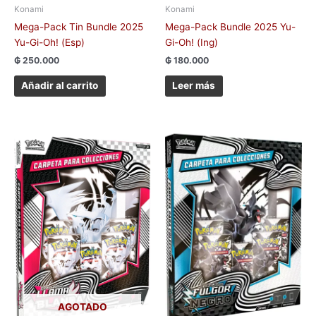
Konami
Konami
Mega-Pack Tin Bundle 2025
Mega-Pack Bundle 2025 Yu-
Yu-Gi-Oh! (Esp)
Gi-Oh! (Ing)
₲
250.000
₲
180.000
Añadir al carrito
Leer más
AGOTADO