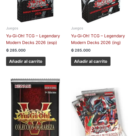
Juegos
Juegos
Yu‑Gi‑Oh! TCG – Legendary
Yu‑Gi‑Oh! TCG – Legendary
Modern Decks 2026 (esp)
Modern Decks 2026 (ing)
₲
285.000
₲
285.000
Añadir al carrito
Añadir al carrito