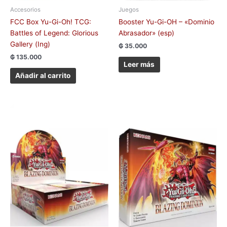
Accesorios
Juegos
FCC Box Yu-Gi-Oh! TCG:
Booster Yu-Gi-OH – «Dominio
Battles of Legend: Glorious
Abrasador» (esp)
Gallery (Ing)
₲
35.000
₲
135.000
Leer más
Añadir al carrito