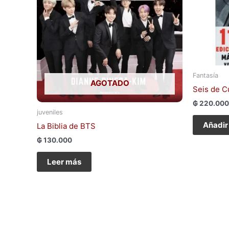
Fantasía
AGOTADO
Seis de C
₲
220.000
juveniles
Añadir 
La Biblia de BTS
₲
130.000
Leer más