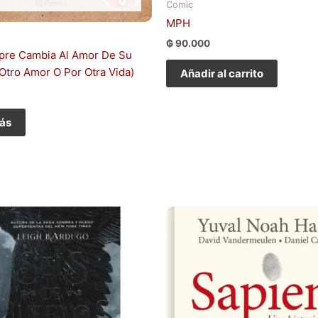
Comic
MPH
₲
90.000
pre Cambia Al Amor De Su
 Otro Amor O Por Otra Vida)
Añadir al carrito
ás