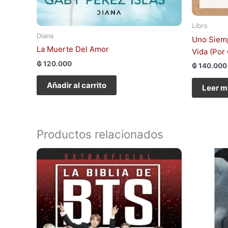
Libro
Diana
Uno Siem
La Muerte Del Amor
Vida (Por
₲
120.000
₲
140.000
Añadir al carrito
Leer m
Productos relacionados