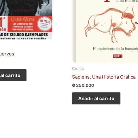
uervos
Comic
al carrito
Sapiens, Una Historia Gráfica
₲
250.000
Añadir al carrito