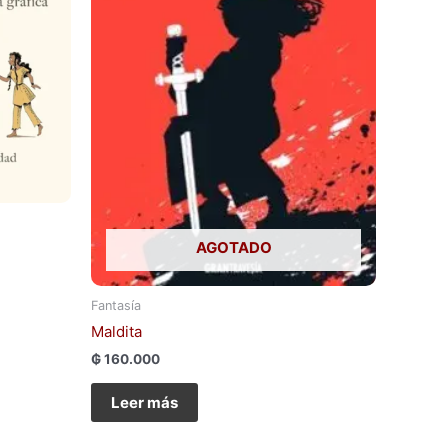
AGOTADO
Fantasía
Maldita
₲
160.000
Leer más