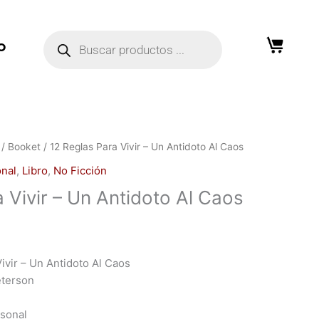
Búsqueda
de
O
productos
/
Booket
/ 12 Reglas Para Vivir – Un Antidoto Al Caos
onal
,
Libro
,
No Ficción
 Vivir – Un Antidoto Al Caos
Vivir – Un Antidoto Al Caos
eterson
rsonal