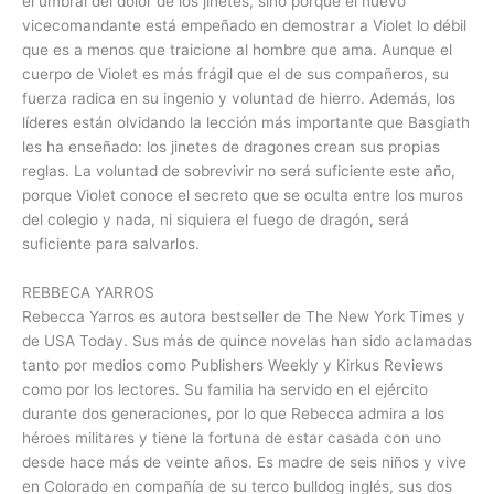
el umbral del dolor de los jinetes, sino porque el nuevo
vicecomandante está empeñado en demostrar a Violet lo débil
que es a menos que traicione al hombre que ama. Aunque el
cuerpo de Violet es más frágil que el de sus compañeros, su
fuerza radica en su ingenio y voluntad de hierro. Además, los
líderes están olvidando la lección más importante que Basgiath
les ha enseñado: los jinetes de dragones crean sus propias
reglas. La voluntad de sobrevivir no será suficiente este año,
porque Violet conoce el secreto que se oculta entre los muros
del colegio y nada, ni siquiera el fuego de dragón, será
suficiente para salvarlos.
REBBECA YARROS
Rebecca Yarros es autora bestseller de The New York Times y
de USA Today. Sus más de quince novelas han sido aclamadas
tanto por medios como Publishers Weekly y Kirkus Reviews
como por los lectores. Su familia ha servido en el ejército
durante dos generaciones, por lo que Rebecca admira a los
héroes militares y tiene la fortuna de estar casada con uno
desde hace más de veinte años. Es madre de seis niños y vive
en Colorado en compañía de su terco bulldog inglés, sus dos