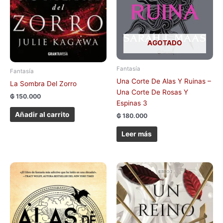
AGOTADO
Fantasía
Fantasía
Una Corte De Alas Y Ruinas –
La Sombra Del Zorro
Una Corte De Rosas Y
₲
150.000
Espinas 3
Añadir al carrito
₲
180.000
Leer más