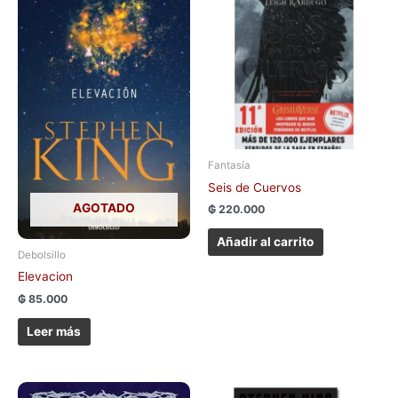
Fantasía
Seis de Cuervos
AGOTADO
₲
220.000
Añadir al carrito
Debolsillo
Elevacion
₲
85.000
Leer más