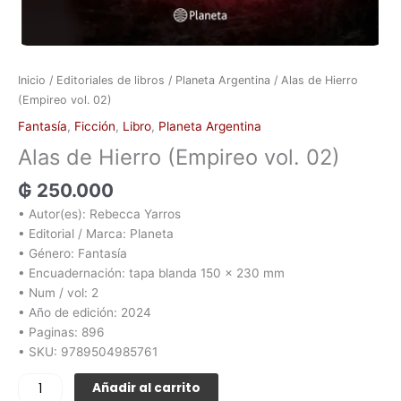
Inicio
/
Editoriales de libros
/
Planeta Argentina
/ Alas de Hierro
(Empireo vol. 02)
Fantasía
,
Ficción
,
Libro
,
Planeta Argentina
Alas de Hierro (Empireo vol. 02)
₲
250.000
• Autor(es): Rebecca Yarros
• Editorial / Marca: Planeta
• Género: Fantasía
• Encuadernación: tapa blanda 150 x 230 mm
• Num / vol: 2
• Año de edición: 2024
• Paginas: 896
• SKU: 9789504985761
Añadir al carrito