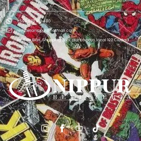
+595 973 610 480
revisterianippur@hotmail.com
Av. San Blás, Shopping Zuni, planta baja, local 102 Ciudad
del Este