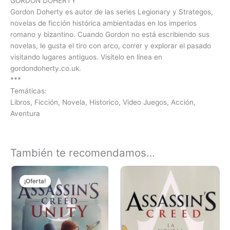
GORDON DOHERTY
Gordon Doherty es autor de las series Legionary y Strategos,
novelas de ficción histórica ambientadas en los imperios
romano y bizantino. Cuando Gordon no está escribiendo sus
novelas, le gusta el tiro con arco, correr y explorar el pasado
visitando lugares antiguos. Visítelo en línea en
gordondoherty.co.uk.
***
Temáticas:
Libros, Ficción, Novela, Historico, Video Juegos, Acción,
Aventura
También te recomendamos…
El
El
precio
precio
¡Oferta!
¡Oferta!
original
actual
era:
es:
₲ 120.000.
₲ 60.000.