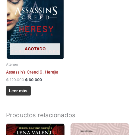
AGOTADO
Ateneo
Assassin’s Creed 9, Herejía
₲
120.000
₲
60.000
Leer más
Productos relacionados