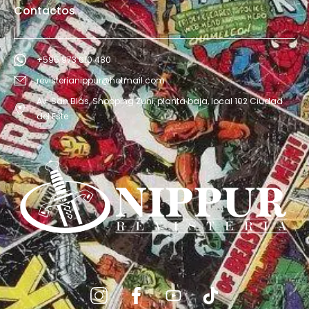
Contactos
+595 973 610 480
revisterianippur@hotmail.com
Av. San Blás, Shopping Zuni, planta baja, local 102 Ciudad
del Este