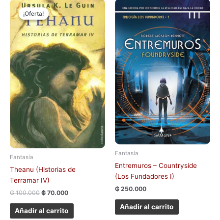
El
El
precio
precio
¡Oferta!
¡Oferta!
original
actual
era:
es:
₲ 100.000.
₲ 70.000.
Fantasía
Fantasía
Entremuros – Countryside
Theanu (Historias de
(Los Fundadores I)
Terramar IV)
₲
250.000
₲
100.000
₲
70.000
Añadir al carrito
Añadir al carrito