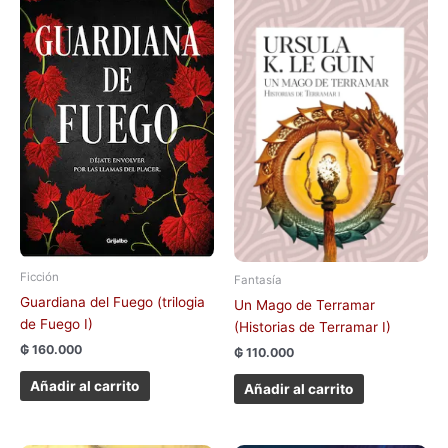
Ficción
Fantasía
Guardiana del Fuego (trilogia
Un Mago de Terramar
de Fuego I)
(Historias de Terramar I)
₲
160.000
₲
110.000
Añadir al carrito
Añadir al carrito