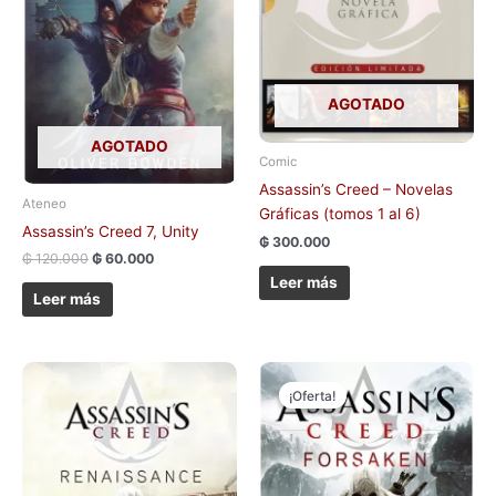
AGOTADO
AGOTADO
Comic
Assassin’s Creed – Novelas
Ateneo
Gráficas (tomos 1 al 6)
Assassin’s Creed 7, Unity
₲
300.000
₲
120.000
₲
60.000
Leer más
Leer más
El
El
precio
precio
¡Oferta!
¡Oferta!
original
actual
era:
es:
₲ 120.000.
₲ 60.000.