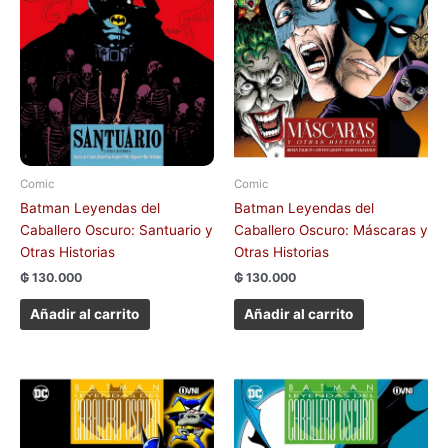
Comic
Comic
Batman Leyendas del
Batman Leyendas del
Caballero Oscuro: Santuario y
Caballero Oscuro: Máscaras y
Otras Historias
Otras Historias
₲
130.000
₲
130.000
Añadir al carrito
Añadir al carrito