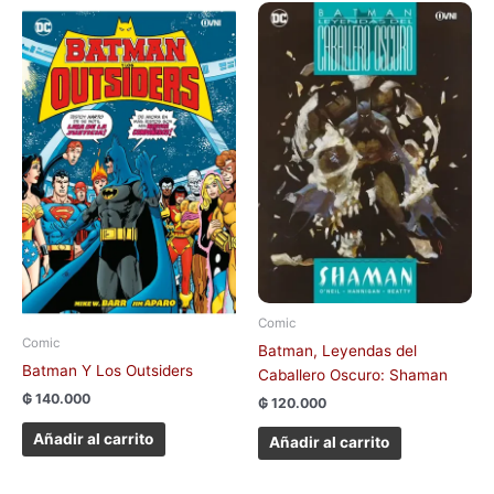
Comic
Comic
Batman, Leyendas del
Batman Y Los Outsiders
Caballero Oscuro: Shaman
₲
140.000
₲
120.000
Añadir al carrito
Añadir al carrito