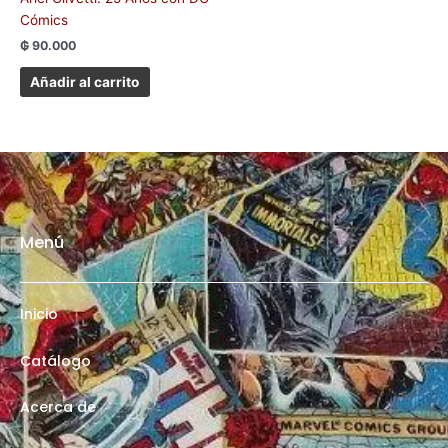
Cómics
₲
90.000
Añadir al carrito
Menú
Inicio
Catálogo
Acerca de