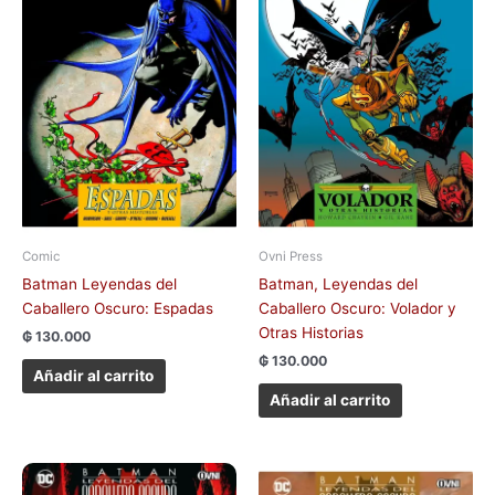
Comic
Ovni Press
Batman Leyendas del
Batman, Leyendas del
Caballero Oscuro: Espadas
Caballero Oscuro: Volador y
Otras Historias
₲
130.000
₲
130.000
Añadir al carrito
Añadir al carrito