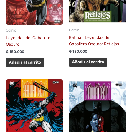
Comic
Comic
Batman Leyendas del
Leyendas del Caballero
Caballero Oscuro: Reflejos
Oscuro
₲
130.000
₲
150.000
Añadir al carrito
Añadir al carrito