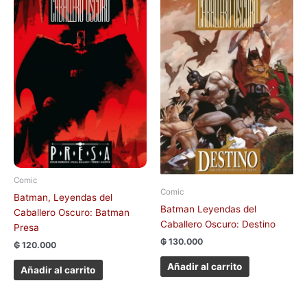
Comic
Comic
Batman, Leyendas del
Batman Leyendas del
Caballero Oscuro: Batman
Caballero Oscuro: Destino
Presa
₲
130.000
₲
120.000
Añadir al carrito
Añadir al carrito