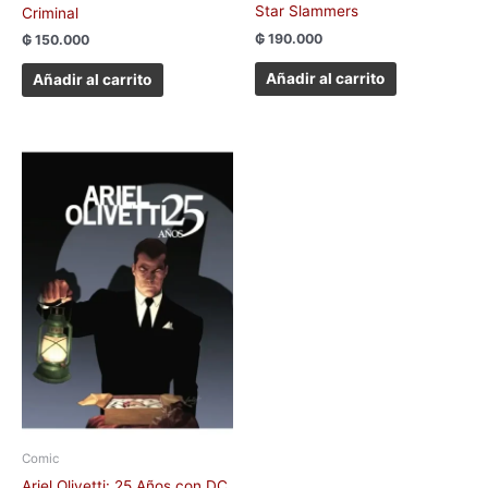
Star Slammers
Criminal
₲
190.000
₲
150.000
Añadir al carrito
Añadir al carrito
Comic
Ariel Olivetti: 25 Años con DC