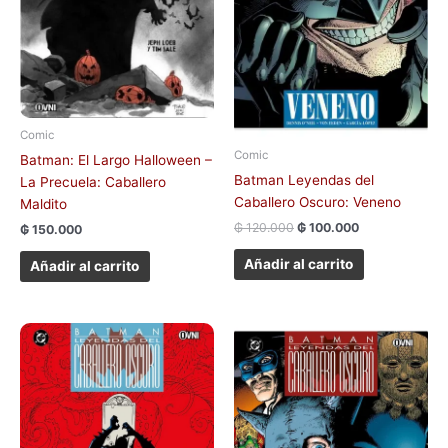
Comic
Comic
Batman: El Largo Halloween –
Batman Leyendas del
La Precuela: Caballero
Caballero Oscuro: Veneno
Maldito
₲
120.000
₲
100.000
₲
150.000
Añadir al carrito
Añadir al carrito