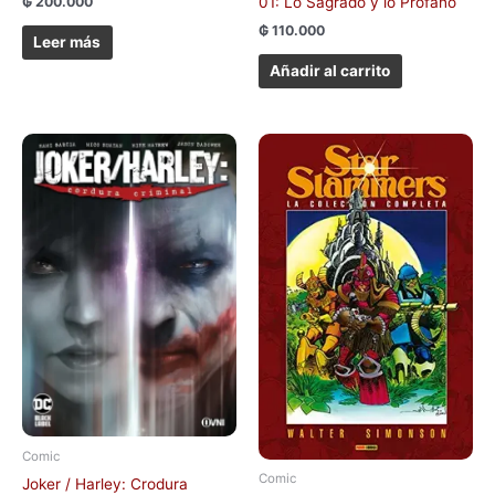
₲
200.000
01: Lo Sagrado y lo Profano
₲
110.000
Leer más
Añadir al carrito
Comic
Comic
Joker / Harley: Crodura