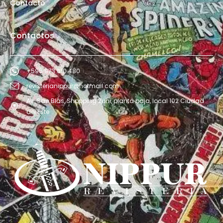
Contacto
Contactos
+595 973 610 480
revisterianippur@hotmail.com
Av. San Blás, Shopping Zuni, planta baja, local 102 Ciudad
del Este