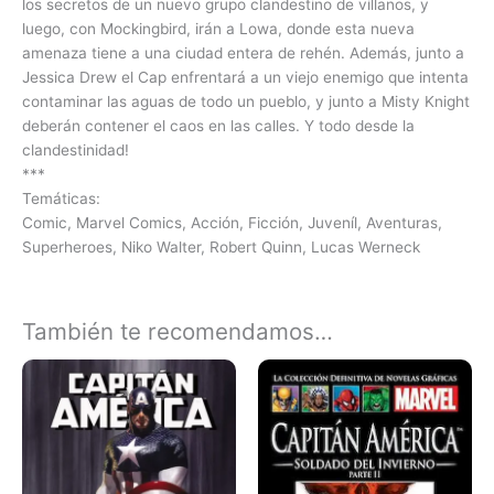
los secretos de un nuevo grupo clandestino de villanos, y
luego, con Mockingbird, irán a Lowa, donde esta nueva
amenaza tiene a una ciudad entera de rehén. Además, junto a
Jessica Drew el Cap enfrentará a un viejo enemigo que intenta
contaminar las aguas de todo un pueblo, y junto a Misty Knight
deberán contener el caos en las calles. Y todo desde la
clandestinidad!
***
Temáticas:
Comic, Marvel Comics, Acción, Ficción, Juveníl, Aventuras,
Superheroes, Niko Walter, Robert Quinn, Lucas Werneck
También te recomendamos…