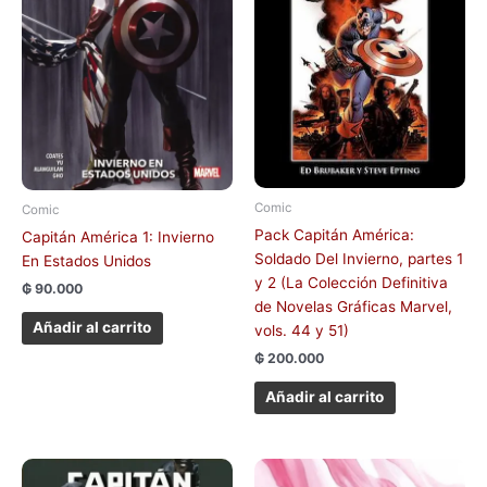
Comic
Comic
Pack Capitán América:
Capitán América 1: Invierno
Soldado Del Invierno, partes 1
En Estados Unidos
y 2 (La Colección Definitiva
₲
90.000
de Novelas Gráficas Marvel,
Añadir al carrito
vols. 44 y 51)
₲
200.000
Añadir al carrito