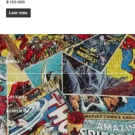
₲
120.000
Leer más
Menú
Inicio
Catálogo
Acerca de
Contacto