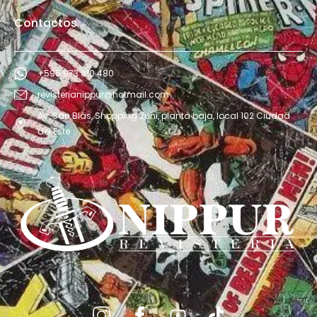
Contactos
+595 973 610 480
revisterianippur@hotmail.com
Av. San Blás, Shopping Zuni, planta baja, local 102 Ciudad
del Este