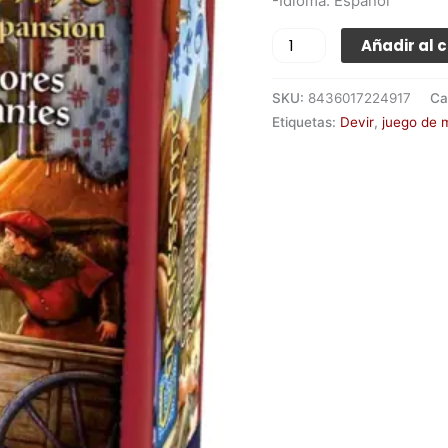
-Idioma: Español
Añadir al c
SKU:
8436017224917
Ca
Etiquetas:
Devir
,
juego de 