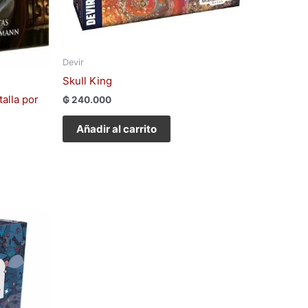
Devir
Skull King
talla por
₲
240.000
Añadir al carrito