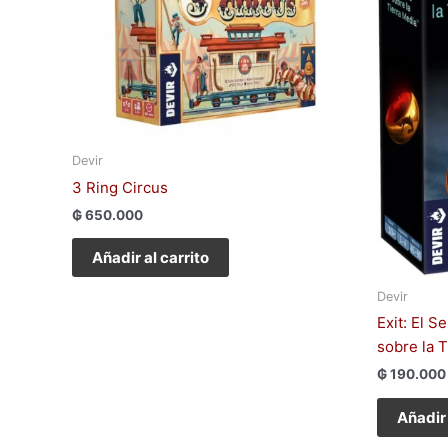
Devir
3 Ring Circus
₲
650.000
Añadir al carrito
Devir
Exit: El S
sobre la 
₲
190.000
Añadir 