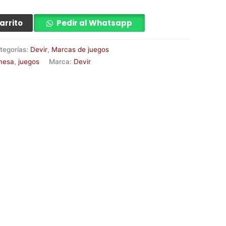
arrito
Pedir al Whatsapp
tegorías:
Devir
,
Marcas de juegos
mesa
,
juegos
Marca:
Devir