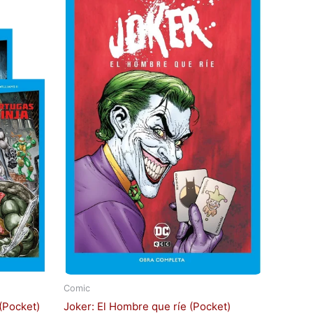
Comic
(Pocket)
Joker: El Hombre que ríe (Pocket)