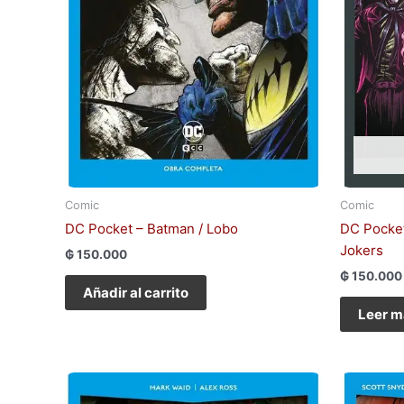
Comic
Comic
DC Pocket – Batman / Lobo
DC Pocket
Jokers
₲
150.000
₲
150.000
Añadir al carrito
Leer m