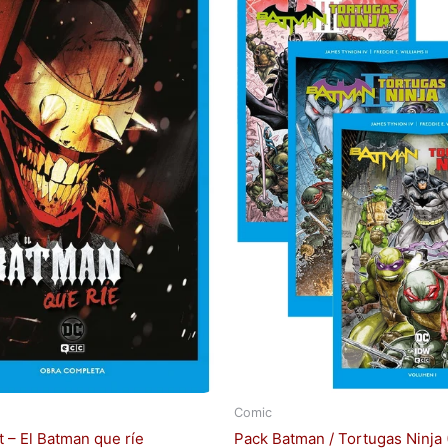
Comic
 – El Batman que ríe
Pack Batman / Tortugas Ninja 