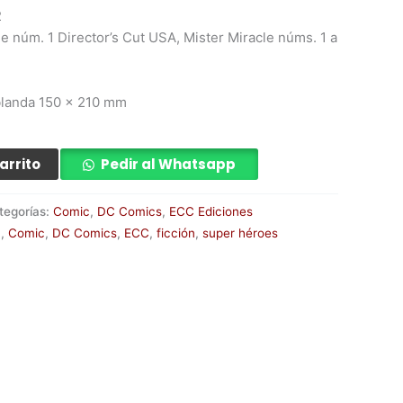
2
le núm. 1 Director’s Cut USA, Mister Miracle núms. 1 a
blanda 150 x 210 mm
arrito
Pedir al Whatsapp
tegorías:
Comic
,
DC Comics
,
ECC Ediciones
a
,
Comic
,
DC Comics
,
ECC
,
ficción
,
super héroes