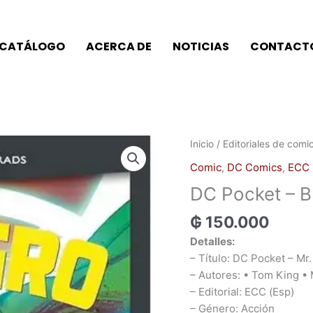
CATÁLOGO
ACERCA DE
NOTICIAS
CONTACT
DC
Inicio
/
Editoriales de comi
Pocket
Comic
,
DC Comics
,
ECC 
–
DC Pocket – Bl
Black
Label
₲
150.000
–
Detalles:
Mr.
– Título: DC Pocket – Mr.
Milagro
– Autores: • Tom King •
cantidad
– Editorial: ECC (Esp)
– Género: Acción