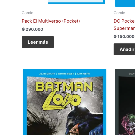
Comic
Comic
Pack El Multiverso (Pocket)
DC Pocket
Superma
₲
290.000
₲
150.000
Leer más
Añadir 