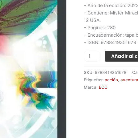
– Año de la edición: 202
– Contiene: Mister Mirac
12 USA.
– Páginas: 280
– Encuadernación: tapa 
– ISBN: 9788419351678
Añadir al c
SKU:
9788419351678
Ca
Etiquetas:
acción
,
aventur
Marca:
ECC