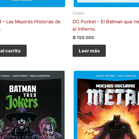
Comic
 – Las Mejores Historias de
DC Pocket – El Batman que ríe
n
el Infierno
₲
150.000
al carrito
Leer más