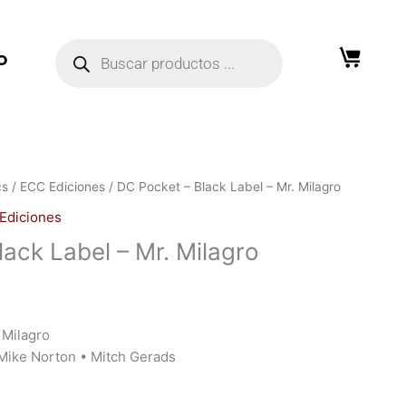
Búsqueda
de
O
productos
cs
/
ECC Ediciones
/ DC Pocket – Black Label – Mr. Milagro
Ediciones
ack Label – Mr. Milagro
 Milagro
 Mike Norton • Mitch Gerads