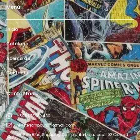
Menú
Inicio
Catálogo
Acerca de
Contacto
Contactos
+595 973 610 480
revisterianippur@hotmail.com
Av. San Blás, Shopping Zuni, planta baja, local 102 Ciudad