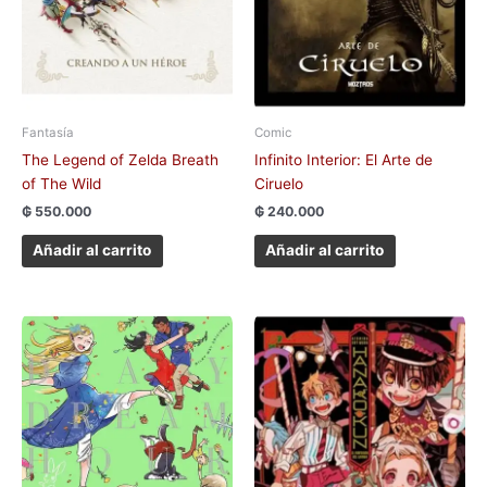
Fantasía
Comic
The Legend of Zelda Breath
Infinito Interior: El Arte de
of The Wild
Ciruelo
₲
550.000
₲
240.000
Añadir al carrito
Añadir al carrito