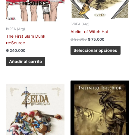
en
la
página
IVREA (Arg)
de
IVREA (Arg)
produc
Atelier of Witch Hat
The First Slam Dunk
₲
85.000
₲
75.000
re:Source
Seleccionar opciones
₲
240.000
Añadir al carrito