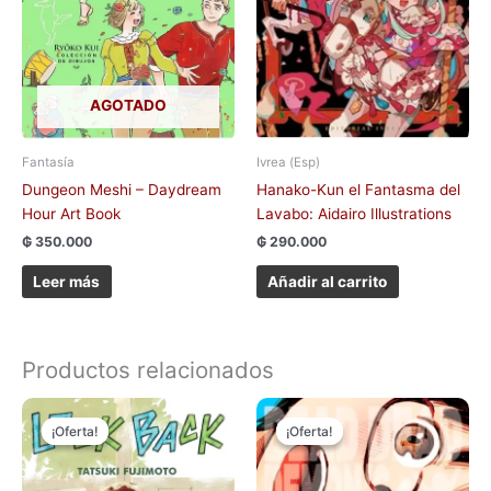
AGOTADO
Fantasía
Ivrea (Esp)
Dungeon Meshi – Daydream
Hanako-Kun el Fantasma del
Hour Art Book
Lavabo: Aidairo Illustrations
₲
350.000
₲
290.000
Leer más
Añadir al carrito
Productos relacionados
El
El
El
El
Este
precio
precio
precio
precio
¡Oferta!
¡Oferta!
¡Oferta!
¡Oferta!
produc
original
actual
original
actual
tiene
era:
es:
era:
es:
₲ 75.000.
₲ 70.000.
₲ 85.000.
₲ 75.000.
múltipl