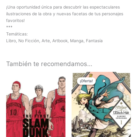
¡Una oportunidad única para descubrir las espectaculares
ilustraciones de la obra y nuevas facetas de tus personajes
favoritos!
***
Temáticas:
Libro, No Ficción, Arte, Artbook, Manga, Fantasía
También te recomendamos…
El
El
Este
precio
precio
¡Oferta!
¡Oferta!
produc
original
actual
tiene
era:
es:
₲ 85.000.
₲ 75.000.
múltipl
variant
Las
opcion
se
pueden
elegir