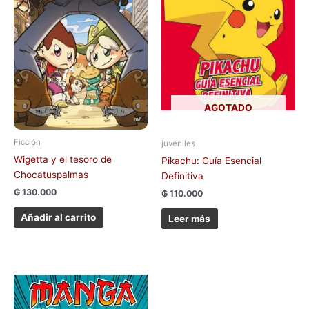
AGOTADO
Ficción
juveniles
Wigetta y el tesoro de
Pikachu: Guía Esencial
Chocatuspalmas
Definitiva
₲
130.000
₲
110.000
Añadir al carrito
Leer más