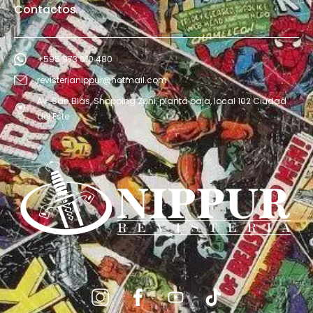
Contactos
+595 973 610 480
revisterianippur@hotmail.com
Av. San Blás, Shopping Zuni, planta baja, local 102 Ciudad
del Este