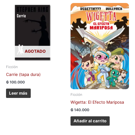
AGOTADO
Ficción
Carrie (tapa dura)
₲
100.000
Leer más
Ficción
Wigetta: El Efecto Mariposa
₲
140.000
Añadir al carrito