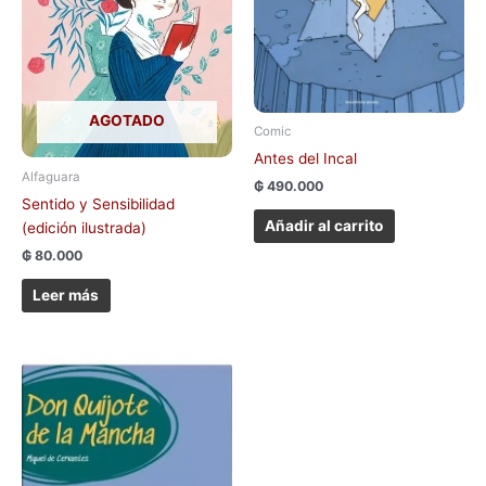
AGOTADO
Comic
Antes del Incal
Alfaguara
₲
490.000
Sentido y Sensibilidad
Añadir al carrito
(edición ilustrada)
₲
80.000
Leer más
Este
producto
tiene
múltiples
variantes.