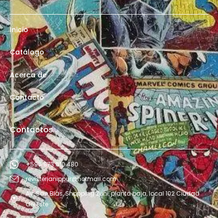
Inicio
Catálogo
Acerca de
Contacto
Contactos
+595 973 610 480
revisterianippur@hotmail.com
Av. San Blás, Shopping Zuni, planta baja, local 102 Ciudad
del Este