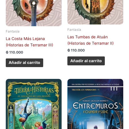
Fantasía
Fantasía
Las Tumbas de Atuán
La Costa Más Lejana
(Historias de Terramar II)
(Historias de Terramar III)
₲
110.000
₲
110.000
Añadir al carrito
Añadir al carrito