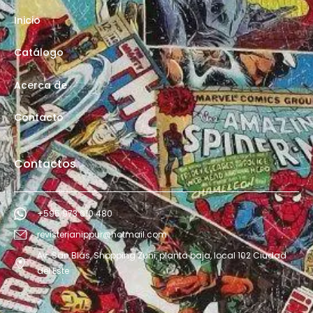
Inicio
Catálogo
Acerca de
Contacto
Contactos
+595 973 610 480
revisterianippur@hotmail.com
Av. San Blás, Shopping Zuni, planta baja, local 102 Ciudad
del Este