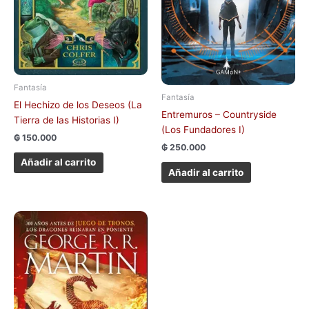
Fantasía
Fantasía
El Hechizo de los Deseos (La
Entremuros – Countryside
Tierra de las Historias I)
(Los Fundadores I)
₲
150.000
₲
250.000
Añadir al carrito
Añadir al carrito