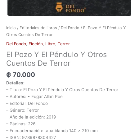
Inicio
/
Editoriales de libros
/
Del Fondo
/ El Pozo Y El Péndulo Y
Otros Cuentos De Terror
Del Fondo
,
Ficción
,
Libro
,
Terror
El Pozo Y El Péndulo Y Otros
Cuentos De Terror
₲
70.000
Detalles:
– Título: El Pozo Y El Péndulo Y Otros Cuentos De Terror
– Autores: • Edgar Allan Poe
– Editorial: Del Fondo
– Género: Terror
– Año de la edición: 2019
– Páginas: 226
– Encuadernación: tapa blanda 140 x 210 mm
– ISBN: 9789878304427