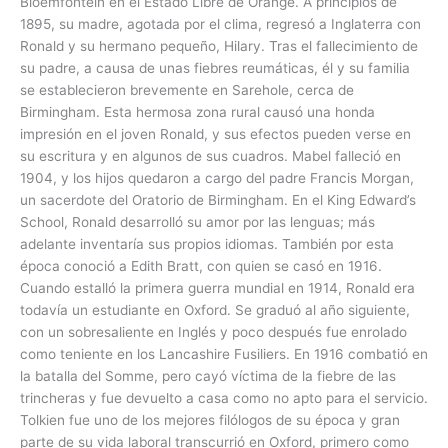
Bloemfontein en el Estado Libre de Orange. A principios de
1895, su madre, agotada por el clima, regresó a Inglaterra con
Ronald y su hermano pequeño, Hilary. Tras el fallecimiento de
su padre, a causa de unas fiebres reumáticas, él y su familia
se establecieron brevemente en Sarehole, cerca de
Birmingham. Esta hermosa zona rural causó una honda
impresión en el joven Ronald, y sus efectos pueden verse en
su escritura y en algunos de sus cuadros. Mabel falleció en
1904, y los hijos quedaron a cargo del padre Francis Morgan,
un sacerdote del Oratorio de Birmingham. En el King Edward’s
School, Ronald desarrolló su amor por las lenguas; más
adelante inventaría sus propios idiomas. También por esta
época conoció a Edith Bratt, con quien se casó en 1916.
Cuando estalló la primera guerra mundial en 1914, Ronald era
todavía un estudiante en Oxford. Se graduó al año siguiente,
con un sobresaliente en Inglés y poco después fue enrolado
como teniente en los Lancashire Fusiliers. En 1916 combatió en
la batalla del Somme, pero cayó víctima de la fiebre de las
trincheras y fue devuelto a casa como no apto para el servicio.
Tolkien fue uno de los mejores filólogos de su época y gran
parte de su vida laboral transcurrió en Oxford, primero como