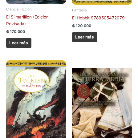
Ciencia Ficción
Fantasía
El Silmarillion (Edicion
El Hobbit 9789505472079
Revisada)
₲
120.000
₲
170.000
Leer más
Leer más