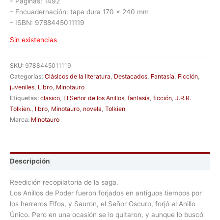
– Páginas: 1492
– Encuadernación: tapa dura 170 x 240 mm
– ISBN: 9788445011119
Sin existencias
SKU:
9788445011119
Categorías:
Clásicos de la literatura
,
Destacados
,
Fantasía
,
Ficción
,
juveniles
,
Libro
,
Minotauro
Etiquetas:
clasico
,
El Señor de los Anillos
,
fantasía
,
ficción
,
J.R.R.
Tolkien.
,
libro
,
Minotauro
,
novela
,
Tolkien
Marca:
Minotauro
Descripción
Reedición recopilatoria de la saga.
Los Anillos de Poder fueron forjados en antiguos tiempos por
los herreros Elfos, y Sauron, el Señor Oscuro, forjó el Anillo
Único. Pero en una ocasión se lo quitaron, y aunque lo buscó