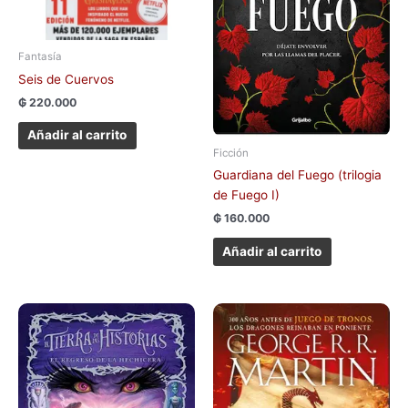
Fantasía
Seis de Cuervos
₲
220.000
Añadir al carrito
Ficción
Guardiana del Fuego (trilogia
de Fuego I)
₲
160.000
Añadir al carrito