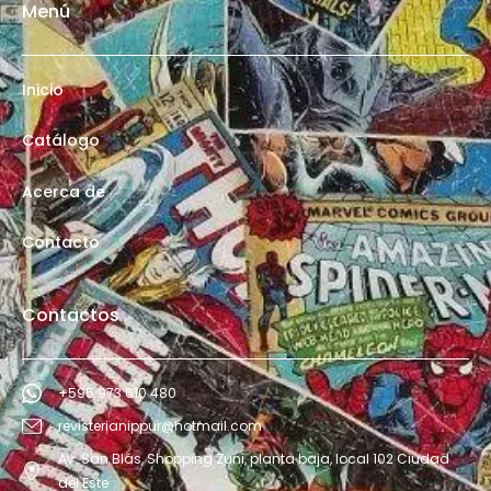
Menú
Inicio
Catálogo
Acerca de
Contacto
Contactos
+595 973 610 480
revisterianippur@hotmail.com
Av. San Blás, Shopping Zuni, planta baja, local 102 Ciudad
del Este