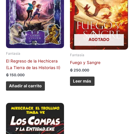
AGOTADO
Fantasía
Fantasía
El Regreso de la Hechicera
Fuego y Sangre
(La Tierra de las Historias II)
₲
250.000
₲
150.000
Leer más
Añadir al carrito