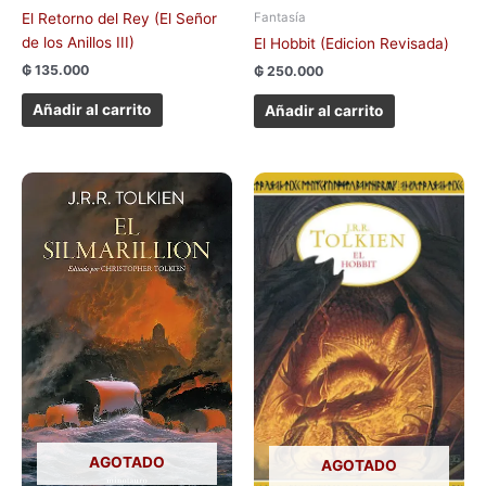
Fantasía
El Retorno del Rey (El Señor
de los Anillos III)
El Hobbit (Edicion Revisada)
₲
135.000
₲
250.000
Añadir al carrito
Añadir al carrito
AGOTADO
AGOTADO