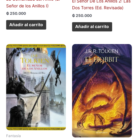
El Señor De Los Anillos 2: Las
Señor de los Anillos I)
Dos Torres (Ed. Revisada)
₲
250.000
₲
250.000
Añadir al carrito
Añadir al carrito
Fantasía