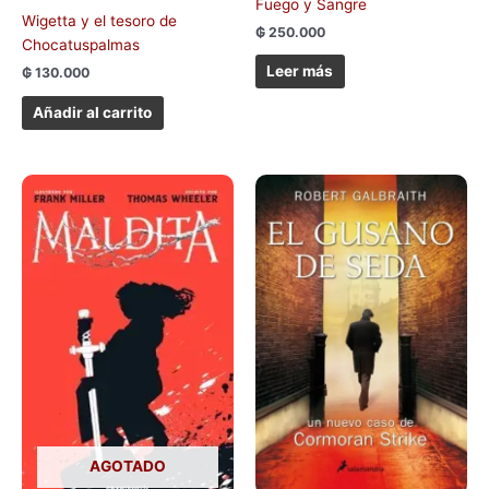
Fuego y Sangre
Wigetta y el tesoro de
₲
250.000
Chocatuspalmas
Leer más
₲
130.000
Añadir al carrito
AGOTADO