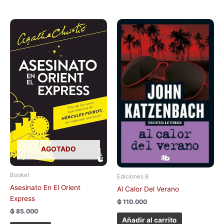
AGOTADO
Booket
Ediciones B
Asesinato En El Orient
Al Calor Del Verano
Express
₲
110.000
₲
85.000
Añadir al carrito