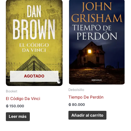
AGOTADO
Debolsillo
Booket
Tiempo De Perdón
El Código Da Vinci
₲
80.000
₲
150.000
Añadir al carrito
Leer más