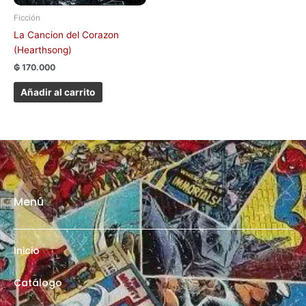
Ficción
La Cancion del Corazon
(Hearthsong)
₲
170.000
Añadir al carrito
Menú
Inicio
Catálogo