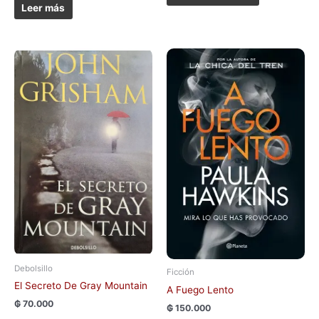
Leer más
Debolsillo
Ficción
El Secreto De Gray Mountain
A Fuego Lento
₲
70.000
₲
150.000