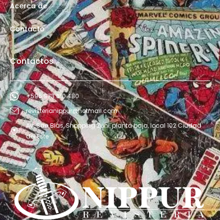
Acerca de
Contacto
Contactos
+595 973 610 480
revisterianippur@hotmail.com
Av. San Blás, Shopping Zuni, planta baja, local 102 Ciudad
del Este