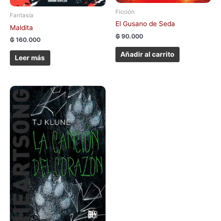
Ficción
Fantasía
El Gusano de Seda
Maldita
₲
90.000
₲
160.000
Añadir al carrito
Leer más