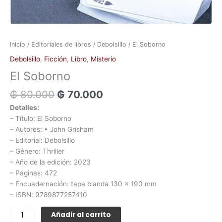
Inicio
/
Editoriales de libros
/
Debolsillo
/ El Soborno
Debolsillo
,
Ficción
,
Libro
,
Misterio
El Soborno
₲
80.000
₲
70.000
Detalles:
– Título: El Soborno
– Autores: • John Grisham
– Editorial: Debolsillo
– Género: Thriller
– Año de la edición: 2023
– Páginas: 472
– Encuadernación: tapa blanda 130 x 190 mm
– ISBN: 9789877257410
Añadir al carrito