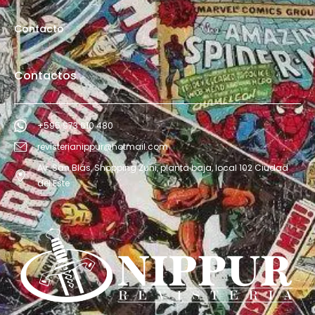
Contacto
Contactos
+595 973 610 480
revisterianippur@hotmail.com
Av. San Blás, Shopping Zuni, planta baja, local 102 Ciudad
del Este