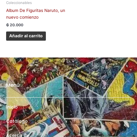
Coleccionables
Album De Figuritas Naruto, un
nuevo comienzo
₲
20.000
Añadir al carrito
Menú
Inicio
Catálogo
Acerca de