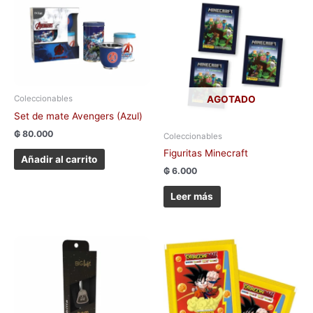
Coleccionables
AGOTADO
Set de mate Avengers (Azul)
₲
80.000
Coleccionables
Figuritas Minecraft
Añadir al carrito
₲
6.000
Leer más